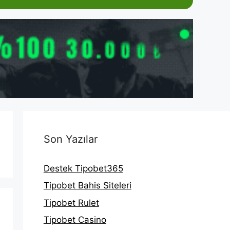
Son Yazılar
Destek Tipobet365
Tipobet Bahis Siteleri
Tipobet Rulet
Tipobet Casino