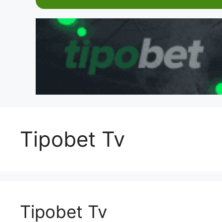
Tipobet Tv
Tipobet Tv