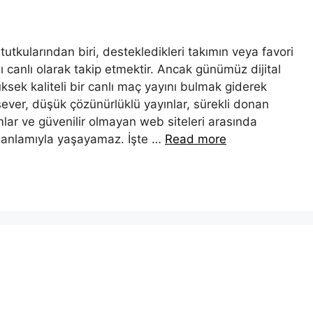
tutkularından biri, destekledikleri takımın veya favori
 canlı olarak takip etmektir. Ancak günümüz dijital
ksek kaliteli bir canlı maç yayını bulmak giderek
sever, düşük çözünürlüklü yayınlar, sürekli donan
mlar ve güvenilir olmayan web siteleri arasında
 anlamıyla yaşayamaz. İşte …
Read more