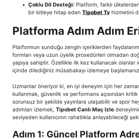
Çoklu Dil Desteği:
Platform, farklı ülkelerden
bir kitleye hitap eden
Tipobet Tv
hizmetini d
Platforma Adım Adım Er
Platformun sunduğu zengin içeriklerden faydalanma
formları veya uzun üyelik prosedürleri olmadan d
yapıya sahiptir. Özellikle ilk kez kullanacak olanlar
içinde dilediğiniz müsabakayı izlemeye başlamanıza
Uzmanlar öneriyor ki, en iyi deneyim için her zama
kullanmak, güvenlik ve performans açısından kritik
sorunsuz bir şekilde yayınlara ulaşabilir ve spor h
adımları izlemek,
Tipobet Canlı Maç Izle
deneyimini
seviyeden kullanıcının rahatlıkla anlayabileceği şeki
Adım 1: Güncel Platform Adr