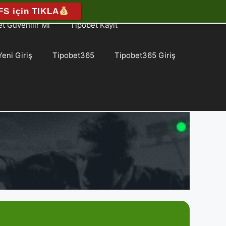
S için TIKLA
t Güvenilir Mi
Tipobet Kayıt
Yeni Giriş
Tipobet365
Tipobet365 Giriş