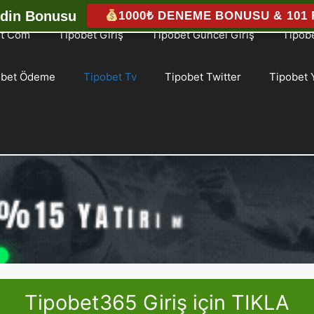
ldin Bonusu
1000₺ DENEME BONUSU & 101 F
et Com
Tipobet Giriş
Tipobet Güncel Giriş
Tipobe
obet Ödeme
Tipobet Tv
Tipobet Twitter
Tipobet 
Tipobet365 Giriş için TIKLA