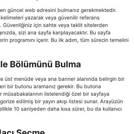
 en güncel web adresini bulmanız gerekmektedir.
 kelimeleri yazarak veya güvenilir referans
 Güvenliğiniz için sahte veya taklit sitelerden
nızda, sizi ana sayfa karşılayacaktır. Bu sayfa
rin programını içerir. Bu ilk adım, tüm sürecin temelini
zle Bölümünü Bulma
kle üst menüde veya ana banner alanında belirgin bir
zeri bir butonu aramanız gerekir. Bu butona
r müsabakalarının listelendiği özel bir sayfaya
egorize edilmiş bir yayın akışı listesi sunar. Arayüzün
likle 10 saniyeden daha kısa sürer, bu da kullanıcı
 Maçı Seçme