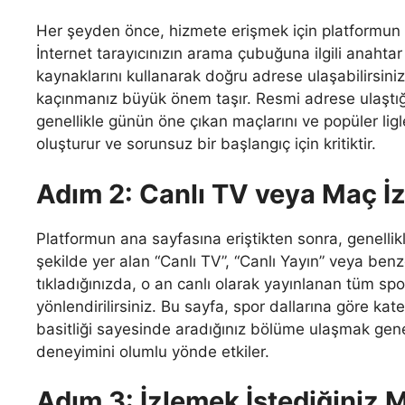
Her şeyden önce, hizmete erişmek için platformun
İnternet tarayıcınızın arama çubuğuna ilgili anahtar
kaynaklarını kullanarak doğru adrese ulaşabilirsiniz.
kaçınmanız büyük önem taşır. Resmi adrese ulaştığı
genellikle günün öne çıkan maçlarını ve popüler ligle
oluşturur ve sorunsuz bir başlangıç için kritiktir.
Adım 2: Canlı TV veya Maç İ
Platformun ana sayfasına eriştikten sonra, genelli
şekilde yer alan “Canlı TV”, “Canlı Yayın” veya ben
tıkladığınızda, o an canlı olarak yayınlanan tüm spo
yönlendirilirsiniz. Bu sayfa, spor dallarına göre kat
basitliği sayesinde aradığınız bölüme ulaşmak genel
deneyimini olumlu yönde etkiler.
Adım 3: İzlemek İstediğiniz