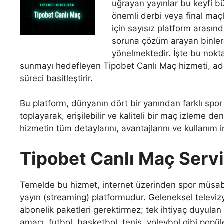
uğrayan yayınlar bu keyfi bü
önemli derbi veya final maçl
için sayısız platform arası
soruna çözüm arayan binlerc
yönelmektedir. İşte bu nokt
sunmayı hedefleyen Tipobet Canlı Maç hizmeti, adeta
süreci basitleştirir.
Bu platform, dünyanın dört bir yanından farklı spor d
toplayarak, erişilebilir ve kaliteli bir maç izleme d
hizmetin tüm detaylarını, avantajlarını ve kullanım i
Tipobet Canlı Maç Servis
Temelde bu hizmet, internet üzerinden spor müsabakal
yayın (streaming) platformudur. Geleneksel televizyo
abonelik paketleri gerektirmez; tek ihtiyaç duyulan 
amacı, futbol, basketbol, tenis, voleybol gibi popül