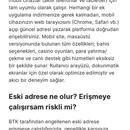
mobil cihazlar (akıllı telefonlar ve tabletler) için
tam uyumlu olarak çalışır. Herhangi bir ek
uygulama indirmenize gerek kalmadan, mobil
cihazınızın web tarayıcısını (Chrome, Safari vb.)
açıp güncel adresi yazarak platforma doğrudan
erişebilirsiniz. Mobil site, masaüstü
versiyonunda bulunan tüm özellikleri; bahis
seçenekleri, casino oyunları, para yatırma/
çekme ve canlı destek gibi hizmetleri eksiksiz
bir şekilde sunar. Kullanıcı arayüzü, dokunmatik
ekranlar için özel olarak optimize edilmiştir ve
akıcı bir deneyim sağlar.
Eski adrese ne olur? Erişmeye
çalışırsam riskli mi?
BTK tarafından engellenen eski adrese
erişmeye çalıştığınızda, genellikle karşınıza