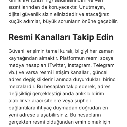
kimlik avı (phishing) saldırılarından ve veri
sızıntılarından da koruyacaktır. Unutmayın,
dijital güvenlik sizin elinizdedir ve atacağınız
küçük adımlar, büyük sorunların önüne geçebilir.
Resmi Kanalları Takip Edin
Güvenli erişimin temel kuralı, bilgiyi her zaman
kaynağından almaktır. Platformun resmi sosyal
medya hesapları (Twitter, Instagram, Telegram
vb.) ve varsa resmi iletişim kanalları, güncel
adres değişikliklerini anında duyurdukları birincil
mecralardır. Bu hesapları takip ederek, adres
değişikliği gerçekleştiği anda anlık bildirim
alabilir ve aracı sitelere veya şüpheli
bağlantılara ihtiyaç duymadan doğrudan en
yeni adrese ulaşabilirsiniz. Bu hesapların
gerçekten resmi olduğundan emin olmak için