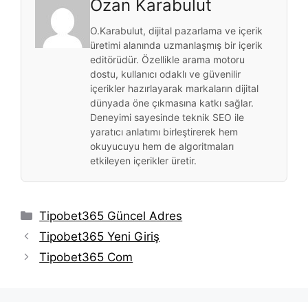
Ozan Karabulut
O.Karabulut, dijital pazarlama ve içerik
üretimi alanında uzmanlaşmış bir içerik
editörüdür. Özellikle arama motoru
dostu, kullanıcı odaklı ve güvenilir
içerikler hazırlayarak markaların dijital
dünyada öne çıkmasına katkı sağlar.
Deneyimi sayesinde teknik SEO ile
yaratıcı anlatımı birleştirerek hem
okuyucuyu hem de algoritmaları
etkileyen içerikler üretir.
Kategoriler
Tipobet365 Güncel Adres
Tipobet365 Yeni Giriş
Tipobet365 Com