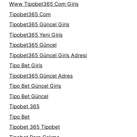
Www Tipobet365 Com Giriş
Tipobet365 Com
Tipobet365 Güncel Giriş
Tipobet365 Yeni Giriş
Tipobet365 Güncel
Tipobet365 Güncel Giriş Adresi
Tipo Bet Giriş
Tipobet365 Güncel Adres
Tipo Bet Güncel Giriş
Tipo Bet Güncel
Tipobet 365
Tipo Bet
Tipobet 365 Tipobet