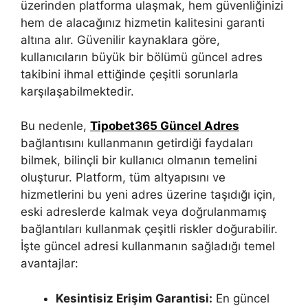
üzerinden platforma ulaşmak, hem güvenliğinizi
hem de alacağınız hizmetin kalitesini garanti
altına alır. Güvenilir kaynaklara göre,
kullanıcıların büyük bir bölümü güncel adres
takibini ihmal ettiğinde çeşitli sorunlarla
karşılaşabilmektedir.
Bu nedenle,
Tipobet365 Güncel Adres
bağlantısını kullanmanın getirdiği faydaları
bilmek, bilinçli bir kullanıcı olmanın temelini
oluşturur. Platform, tüm altyapısını ve
hizmetlerini bu yeni adres üzerine taşıdığı için,
eski adreslerde kalmak veya doğrulanmamış
bağlantıları kullanmak çeşitli riskler doğurabilir.
İşte güncel adresi kullanmanın sağladığı temel
avantajlar:
Kesintisiz Erişim Garantisi:
En güncel