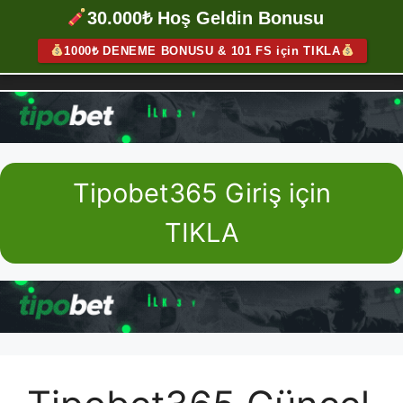
İçeriğe
30.000₺ Hoş Geldin Bonusu
atla
Menü
1000₺ DENEME BONUSU & 101 FS için TIKLA
Tipobet365 Giriş için
TIKLA