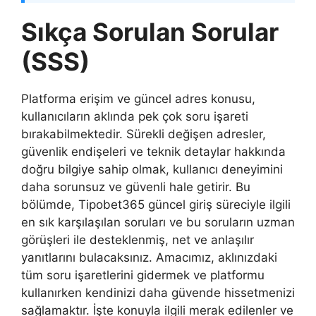
Sıkça Sorulan Sorular
(SSS)
Platforma erişim ve güncel adres konusu,
kullanıcıların aklında pek çok soru işareti
bırakabilmektedir. Sürekli değişen adresler,
güvenlik endişeleri ve teknik detaylar hakkında
doğru bilgiye sahip olmak, kullanıcı deneyimini
daha sorunsuz ve güvenli hale getirir. Bu
bölümde, Tipobet365 güncel giriş süreciyle ilgili
en sık karşılaşılan soruları ve bu soruların uzman
görüşleri ile desteklenmiş, net ve anlaşılır
yanıtlarını bulacaksınız. Amacımız, aklınızdaki
tüm soru işaretlerini gidermek ve platformu
kullanırken kendinizi daha güvende hissetmenizi
sağlamaktır. İşte konuyla ilgili merak edilenler ve