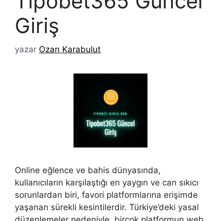
Tipobet365 Güncel
Giriş
yazar
Ozan Karabulut
Online eğlence ve bahis dünyasında,
kullanıcıların karşılaştığı en yaygın ve can sıkıcı
sorunlardan biri, favori platformlarına erişimde
yaşanan sürekli kesintilerdir. Türkiye’deki yasal
düzenlemeler nedeniyle, birçok platformun web