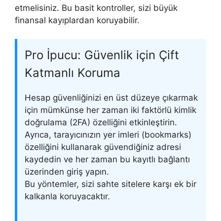
etmelisiniz. Bu basit kontroller, sizi büyük
finansal kayıplardan koruyabilir.
Pro İpucu: Güvenlik için Çift
Katmanlı Koruma
Hesap güvenliğinizi en üst düzeye çıkarmak
için mümkünse her zaman iki faktörlü kimlik
doğrulama (2FA) özelliğini etkinleştirin.
Ayrıca, tarayıcınızın yer imleri (bookmarks)
özelliğini kullanarak güvendiğiniz adresi
kaydedin ve her zaman bu kayıtlı bağlantı
üzerinden giriş yapın.
Bu yöntemler, sizi sahte sitelere karşı ek bir
kalkanla koruyacaktır.