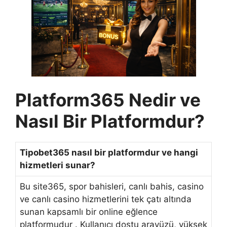
Platform365 Nedir ve
Nasıl Bir Platformdur?
Tipobet365 nasıl bir platformdur ve hangi
hizmetleri sunar?
Bu site365, spor bahisleri, canlı bahis, casino
ve canlı casino hizmetlerini tek çatı altında
sunan kapsamlı bir online eğlence
platformudur . Kullanıcı dostu arayüzü, yüksek