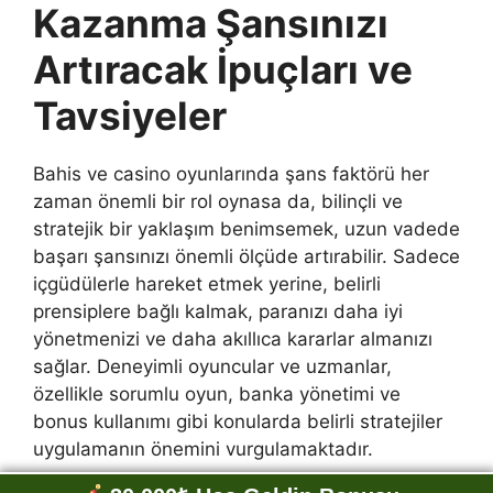
Kazanma Şansınızı
Artıracak İpuçları ve
Tavsiyeler
Bahis ve casino oyunlarında şans faktörü her
zaman önemli bir rol oynasa da, bilinçli ve
stratejik bir yaklaşım benimsemek, uzun vadede
başarı şansınızı önemli ölçüde artırabilir. Sadece
içgüdülerle hareket etmek yerine, belirli
prensiplere bağlı kalmak, paranızı daha iyi
yönetmenizi ve daha akıllıca kararlar almanızı
sağlar. Deneyimli oyuncular ve uzmanlar,
özellikle sorumlu oyun, banka yönetimi ve
bonus kullanımı gibi konularda belirli stratejiler
uygulamanın önemini vurgulamaktadır.