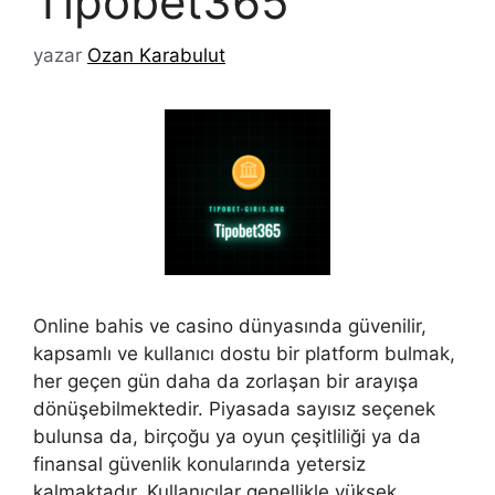
Tipobet365
yazar
Ozan Karabulut
Online bahis ve casino dünyasında güvenilir,
kapsamlı ve kullanıcı dostu bir platform bulmak,
her geçen gün daha da zorlaşan bir arayışa
dönüşebilmektedir. Piyasada sayısız seçenek
bulunsa da, birçoğu ya oyun çeşitliliği ya da
finansal güvenlik konularında yetersiz
kalmaktadır. Kullanıcılar genellikle yüksek