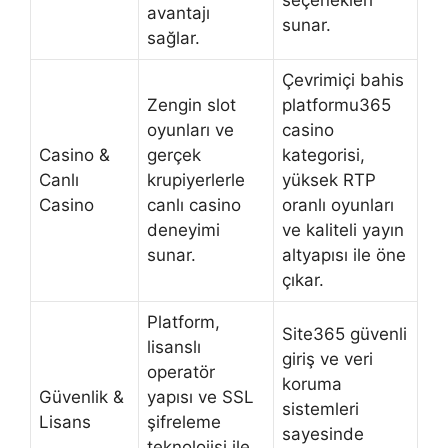
seçenekleri
avantajı
sunar.
sağlar.
Çevrimiçi bahis
Zengin slot
platformu365
oyunları ve
casino
Casino &
gerçek
kategorisi,
Canlı
krupiyerlerle
yüksek RTP
Casino
canlı casino
oranlı oyunları
deneyimi
ve kaliteli yayın
sunar.
altyapısı ile öne
çıkar.
Platform,
Site365 güvenli
lisanslı
giriş ve veri
operatör
koruma
Güvenlik &
yapısı ve SSL
sistemleri
Lisans
şifreleme
sayesinde
teknolojisi ile