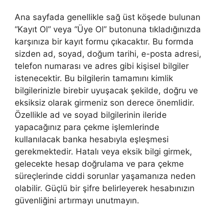
Ana sayfada genellikle sağ üst köşede bulunan
“Kayıt Ol” veya “Üye Ol” butonuna tıkladığınızda
karşınıza bir kayıt formu çıkacaktır. Bu formda
sizden ad, soyad, doğum tarihi, e-posta adresi,
telefon numarası ve adres gibi kişisel bilgiler
istenecektir. Bu bilgilerin tamamını kimlik
bilgilerinizle birebir uyuşacak şekilde, doğru ve
eksiksiz olarak girmeniz son derece önemlidir.
Özellikle ad ve soyad bilgilerinin ileride
yapacağınız para çekme işlemlerinde
kullanılacak banka hesabıyla eşleşmesi
gerekmektedir. Hatalı veya eksik bilgi girmek,
gelecekte hesap doğrulama ve para çekme
süreçlerinde ciddi sorunlar yaşamanıza neden
olabilir. Güçlü bir şifre belirleyerek hesabınızın
güvenliğini artırmayı unutmayın.