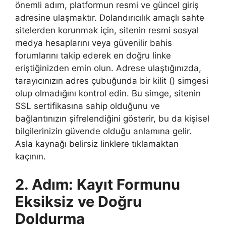
önemli adım, platformun resmi ve güncel giriş
adresine ulaşmaktır. Dolandırıcılık amaçlı sahte
sitelerden korunmak için, sitenin resmi sosyal
medya hesaplarını veya güvenilir bahis
forumlarını takip ederek en doğru linke
eriştiğinizden emin olun. Adrese ulaştığınızda,
tarayıcınızın adres çubuğunda bir kilit () simgesi
olup olmadığını kontrol edin. Bu simge, sitenin
SSL sertifikasına sahip olduğunu ve
bağlantınızın şifrelendiğini gösterir, bu da kişisel
bilgilerinizin güvende olduğu anlamına gelir.
Asla kaynağı belirsiz linklere tıklamaktan
kaçının.
2. Adım: Kayıt Formunu
Eksiksiz ve Doğru
Doldurma