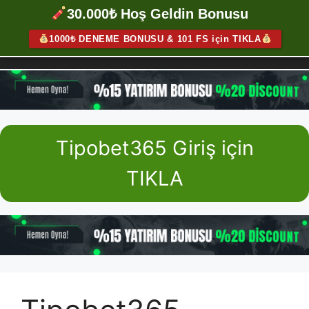
İçeriğe
30.000₺ Hoş Geldin Bonusu
atla
Menü
1000₺ DENEME BONUSU & 101 FS için TIKLA
Tipobet365 Giriş için
TIKLA