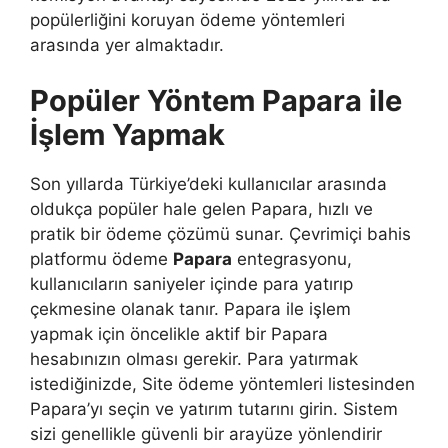
popülerliğini koruyan ödeme yöntemleri
arasında yer almaktadır.
Popüler Yöntem Papara ile
İşlem Yapmak
Son yıllarda Türkiye’deki kullanıcılar arasında
oldukça popüler hale gelen Papara, hızlı ve
pratik bir ödeme çözümü sunar. Çevrimiçi bahis
platformu ödeme
Papara
entegrasyonu,
kullanıcıların saniyeler içinde para yatırıp
çekmesine olanak tanır. Papara ile işlem
yapmak için öncelikle aktif bir Papara
hesabınızın olması gerekir. Para yatırmak
istediğinizde, Site ödeme yöntemleri listesinden
Papara’yı seçin ve yatırım tutarını girin. Sistem
sizi genellikle güvenli bir arayüze yönlendirir