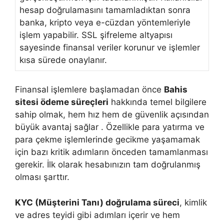
hesap doğrulamasını tamamladıktan sonra
banka, kripto veya e-cüzdan yöntemleriyle
işlem yapabilir. SSL şifreleme altyapısı
sayesinde finansal veriler korunur ve işlemler
kısa sürede onaylanır.
Finansal işlemlere başlamadan önce
Bahis
sitesi ödeme süreçleri
hakkında temel bilgilere
sahip olmak, hem hız hem de güvenlik açısından
büyük avantaj sağlar . Özellikle para yatırma ve
para çekme işlemlerinde gecikme yaşamamak
için bazı kritik adımların önceden tamamlanması
gerekir. İlk olarak hesabınızın tam doğrulanmış
olması şarttır.
KYC (Müşterini Tanı) doğrulama süreci
, kimlik
ve adres teyidi gibi adımları içerir ve hem