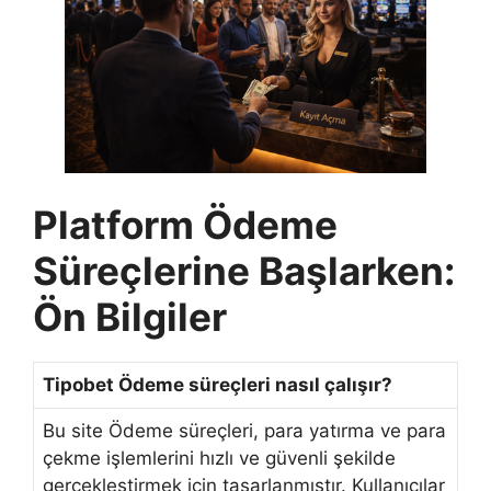
Platform Ödeme
Süreçlerine Başlarken:
Ön Bilgiler
Tipobet Ödeme süreçleri nasıl çalışır?
Bu site Ödeme süreçleri, para yatırma ve para
çekme işlemlerini hızlı ve güvenli şekilde
gerçekleştirmek için tasarlanmıştır. Kullanıcılar