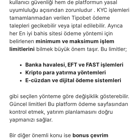
kullanıcı güvenliği hem de platformun yasal
uyumluluğu açısından zorunludur . KYC işlemleri
tamamlanmadan verilen Tipobet ödeme
talepleri gecikebilir veya iptal edilebilir. Ayrıca
her En iyi bahis sitesi ödeme yöntemi için
belirlenen
minimum ve maksimum işlem
limitlerini
bilmek büyük önem taşır. Bu limitler;
Banka havalesi, EFT ve FAST işlemleri
Kripto para yatırma yöntemleri
E-cüzdan ve dijital ödeme sistemleri
gibi seçilen yönteme göre değişiklik gösterebilir.
Güncel limitleri Bu platform ödeme sayfasından
kontrol etmek, yatırım planlamasını doğru
yapmanızı sağlar.
Bir diğer önemli konu ise
bonus çevrim