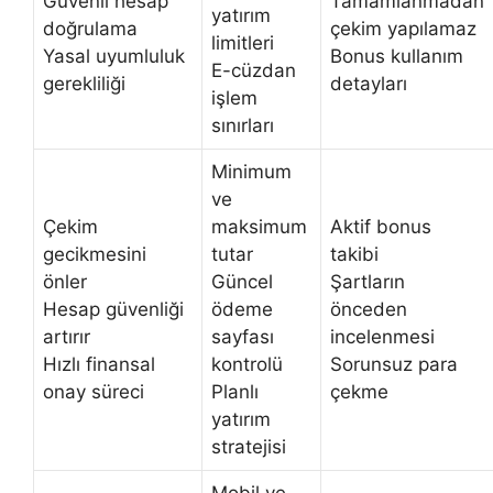
Güvenli hesap
Tamamlanmadan
yatırım
doğrulama
çekim yapılamaz
limitleri
Yasal uyumluluk
Bonus kullanım
E-cüzdan
gerekliliği
detayları
işlem
sınırları
Minimum
ve
Çekim
maksimum
Aktif bonus
gecikmesini
tutar
takibi
önler
Güncel
Şartların
Hesap güvenliği
ödeme
önceden
artırır
sayfası
incelenmesi
Hızlı finansal
kontrolü
Sorunsuz para
onay süreci
Planlı
çekme
yatırım
stratejisi
Mobil ve