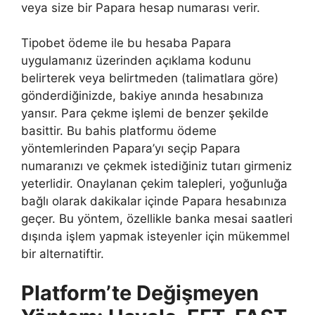
veya size bir Papara hesap numarası verir.
Tipobet ödeme ile bu hesaba Papara
uygulamanız üzerinden açıklama kodunu
belirterek veya belirtmeden (talimatlara göre)
gönderdiğinizde, bakiye anında hesabınıza
yansır. Para çekme işlemi de benzer şekilde
basittir. Bu bahis platformu ödeme
yöntemlerinden Papara’yı seçip Papara
numaranızı ve çekmek istediğiniz tutarı girmeniz
yeterlidir. Onaylanan çekim talepleri, yoğunluğa
bağlı olarak dakikalar içinde Papara hesabınıza
geçer. Bu yöntem, özellikle banka mesai saatleri
dışında işlem yapmak isteyenler için mükemmel
bir alternatiftir.
Platform’te Değişmeyen