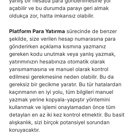
yanlış bir hesaba para gönderilmesine yol
açabilir ve bu durumda parayı geri almak
oldukça zor, hatta imkansız olabilir.
Platform Para Yatırma
sürecinde de benzer
şekilde, size verilen hesap numarasına para
gönderirken açıklama kısmına yazmanız
gereken kodu unutmak veya yanlış yazmak,
yatırımınızın hesabınıza otomatik olarak
yansımamasına ve manuel olarak kontrol
edilmesi gerekmesine neden olabilir. Bu da
gereksiz bir gecikme yaratır. Bu tür hatalardan
kaçınmanın en iyi yolu, tüm bilgileri manuel
yazmak yerine kopyala-yapıştır yöntemini
kullanmak ve işlemi onaylamadan önce tüm
detayları en az iki kez kontrol etmektir. Bu basit
alışkanlık, sizi birçok potansiyel sorundan
koruyacaktır.