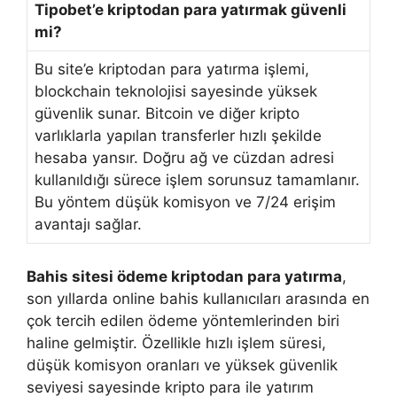
Tipobet’e kriptodan para yatırmak güvenli
mi?
Bu site’e kriptodan para yatırma işlemi,
blockchain teknolojisi sayesinde yüksek
güvenlik sunar. Bitcoin ve diğer kripto
varlıklarla yapılan transferler hızlı şekilde
hesaba yansır. Doğru ağ ve cüzdan adresi
kullanıldığı sürece işlem sorunsuz tamamlanır.
Bu yöntem düşük komisyon ve 7/24 erişim
avantajı sağlar.
Bahis sitesi ödeme kriptodan para yatırma
,
son yıllarda online bahis kullanıcıları arasında en
çok tercih edilen ödeme yöntemlerinden biri
haline gelmiştir. Özellikle hızlı işlem süresi,
düşük komisyon oranları ve yüksek güvenlik
seviyesi sayesinde kripto para ile yatırım