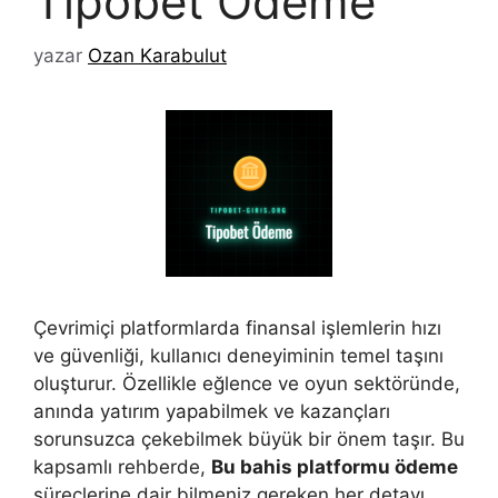
Tipobet Ödeme
yazar
Ozan Karabulut
Çevrimiçi platformlarda finansal işlemlerin hızı
ve güvenliği, kullanıcı deneyiminin temel taşını
oluşturur. Özellikle eğlence ve oyun sektöründe,
anında yatırım yapabilmek ve kazançları
sorunsuzca çekebilmek büyük bir önem taşır. Bu
kapsamlı rehberde,
Bu bahis platformu ödeme
süreçlerine dair bilmeniz gereken her detayı