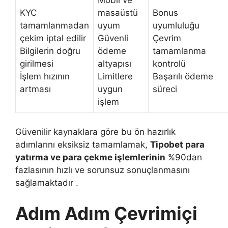
KYC
masaüstü
Bonus
tamamlanmadan
uyum
uyumluluğu
çekim iptal edilir
Güvenli
Çevrim
Bilgilerin doğru
ödeme
tamamlanma
girilmesi
altyapısı
kontrolü
İşlem hızının
Limitlere
Başarılı ödeme
artması
uygun
süreci
işlem
Güvenilir kaynaklara göre bu ön hazırlık
adımlarını eksiksiz tamamlamak,
Tipobet para
yatırma ve para çekme işlemlerinin
%90dan
fazlasının hızlı ve sorunsuz sonuçlanmasını
sağlamaktadır .
Adım Adım Çevrimiçi