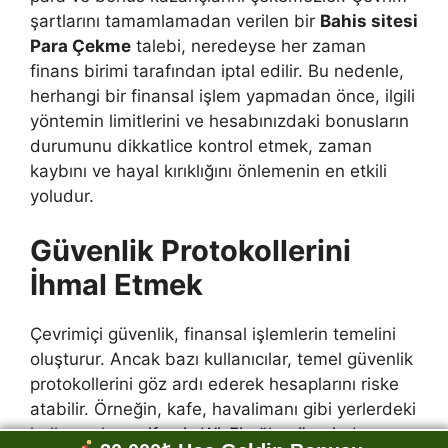
şartlarını tamamlamadan verilen bir
Bahis sitesi
Para Çekme
talebi, neredeyse her zaman
finans birimi tarafından iptal edilir. Bu nedenle,
herhangi bir finansal işlem yapmadan önce, ilgili
yöntemin limitlerini ve hesabınızdaki bonusların
durumunu dikkatlice kontrol etmek, zaman
kaybını ve hayal kırıklığını önlemenin en etkili
yoludur.
Güvenlik Protokollerini
İhmal Etmek
Çevrimiçi güvenlik, finansal işlemlerin temelini
oluşturur. Ancak bazı kullanıcılar, temel güvenlik
protokollerini göz ardı ederek hesaplarını riske
atabilir. Örneğin, kafe, havalimanı gibi yerlerdeki
halka açık ve şifresiz Wi-Fi ağları üzerinden