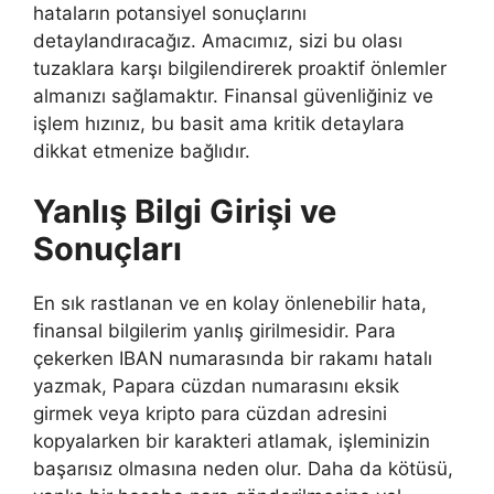
hataların potansiyel sonuçlarını
detaylandıracağız. Amacımız, sizi bu olası
tuzaklara karşı bilgilendirerek proaktif önlemler
almanızı sağlamaktır. Finansal güvenliğiniz ve
işlem hızınız, bu basit ama kritik detaylara
dikkat etmenize bağlıdır.
Yanlış Bilgi Girişi ve
Sonuçları
En sık rastlanan ve en kolay önlenebilir hata,
finansal bilgilerim yanlış girilmesidir. Para
çekerken IBAN numarasında bir rakamı hatalı
yazmak, Papara cüzdan numarasını eksik
girmek veya kripto para cüzdan adresini
kopyalarken bir karakteri atlamak, işleminizin
başarısız olmasına neden olur. Daha da kötüsü,