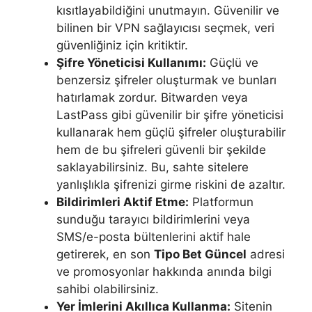
kısıtlayabildiğini unutmayın. Güvenilir ve
bilinen bir VPN sağlayıcısı seçmek, veri
güvenliğiniz için kritiktir.
Şifre Yöneticisi Kullanımı:
Güçlü ve
benzersiz şifreler oluşturmak ve bunları
hatırlamak zordur. Bitwarden veya
LastPass gibi güvenilir bir şifre yöneticisi
kullanarak hem güçlü şifreler oluşturabilir
hem de bu şifreleri güvenli bir şekilde
saklayabilirsiniz. Bu, sahte sitelere
yanlışlıkla şifrenizi girme riskini de azaltır.
Bildirimleri Aktif Etme:
Platformun
sunduğu tarayıcı bildirimlerini veya
SMS/e-posta bültenlerini aktif hale
getirerek, en son
Tipo Bet Güncel
adresi
ve promosyonlar hakkında anında bilgi
sahibi olabilirsiniz.
Yer İmlerini Akıllıca Kullanma:
Sitenin