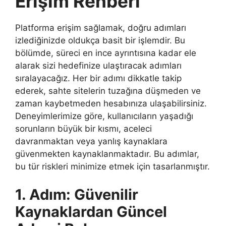
Erişim Rehberi
Platforma erişim sağlamak, doğru adımları
izlediğinizde oldukça basit bir işlemdir. Bu
bölümde, süreci en ince ayrıntısına kadar ele
alarak sizi hedefinize ulaştıracak adımları
sıralayacağız. Her bir adımı dikkatle takip
ederek, sahte sitelerin tuzağına düşmeden ve
zaman kaybetmeden hesabınıza ulaşabilirsiniz.
Deneyimlerimize göre, kullanıcıların yaşadığı
sorunların büyük bir kısmı, aceleci
davranmaktan veya yanlış kaynaklara
güvenmekten kaynaklanmaktadır. Bu adımlar,
bu tür riskleri minimize etmek için tasarlanmıştır.
1. Adım: Güvenilir
Kaynaklardan Güncel