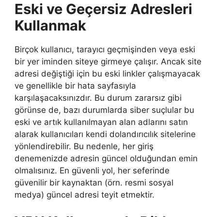
Eski ve Geçersiz Adresleri
Kullanmak
Birçok kullanıcı, tarayıcı geçmişinden veya eski
bir yer iminden siteye girmeye çalışır. Ancak site
adresi değiştiği için bu eski linkler çalışmayacak
ve genellikle bir hata sayfasıyla
karşılaşacaksınızdır. Bu durum zararsız gibi
görünse de, bazı durumlarda siber suçlular bu
eski ve artık kullanılmayan alan adlarını satın
alarak kullanıcıları kendi dolandırıcılık sitelerine
yönlendirebilir. Bu nedenle, her giriş
denemenizde adresin güncel olduğundan emin
olmalısınız. En güvenli yol, her seferinde
güvenilir bir kaynaktan (örn. resmi sosyal
medya) güncel adresi teyit etmektir.