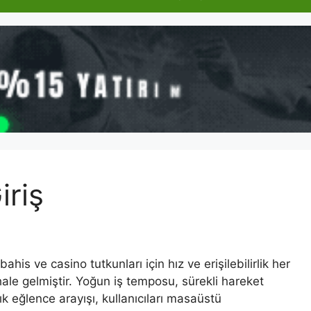
iriş
his ve casino tutkunları için hız ve erişilebilirlik her
e gelmiştir. Yoğun iş temposu, sürekli hareket
 eğlence arayışı, kullanıcıları masaüstü