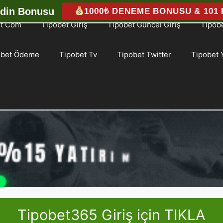
ldin Bonusu
1000₺ DENEME BONUSU & 101 F
et Com
Tipobet Giriş
Tipobet Güncel Giriş
Tipobe
obet Ödeme
Tipobet Tv
Tipobet Twitter
Tipobet 
Tipobet365 Giriş için TIKLA