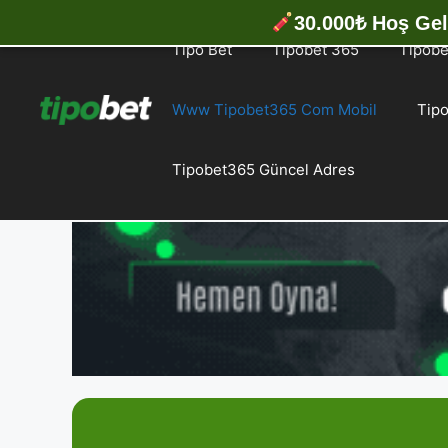
İçeriğe
30.000₺ Hoş Ge
atla
Tipo Bet
Tipobet 365
Tipob
Www Tipobet365 Com Mobil
Tip
Tipobet365 Güncel Adres