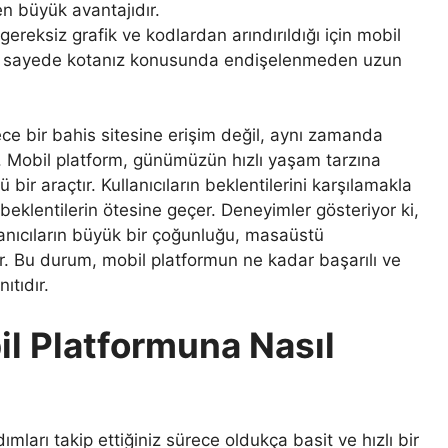
en büyük avantajıdır.
gereksiz grafik ve kodlardan arındırıldığı için mobil
 Bu sayede kotanız konusunda endişelenmeden uzun
dece bir bahis sitesine erişim değil, aynı zamanda
. Mobil platform, günümüzün hızlı yaşam tarzına
ir araçtır. Kullanıcıların beklentilerini karşılamakla
eklentilerin ötesine geçer. Deneyimler gösteriyor ki,
anıcıların büyük bir çoğunluğu, masaüstü
r. Bu durum, mobil platformun ne kadar başarılı ve
ıtıdır.
l Platformuna Nasıl
ları takip ettiğiniz sürece oldukça basit ve hızlı bir