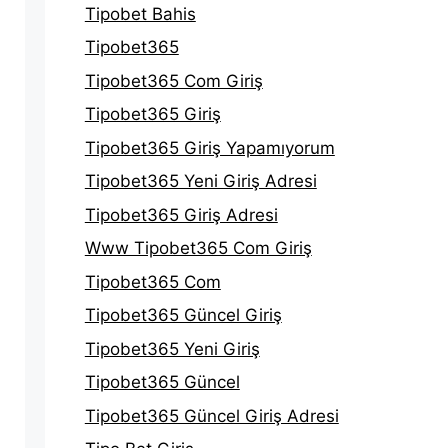
Tipobet Bahis
Tipobet365
Tipobet365 Com Giriş
Tipobet365 Giriş
Tipobet365 Giriş Yapamıyorum
Tipobet365 Yeni Giriş Adresi
Tipobet365 Giriş Adresi
Www Tipobet365 Com Giriş
Tipobet365 Com
Tipobet365 Güncel Giriş
Tipobet365 Yeni Giriş
Tipobet365 Güncel
Tipobet365 Güncel Giriş Adresi