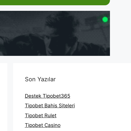
Son Yazılar
Destek Tipobet365
Tipobet Bahis Siteleri
Tipobet Rulet
Tipobet Casino