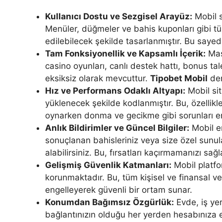
Kullanıcı Dostu ve Sezgisel Arayüz:
Mobil s
Menüler, düğmeler ve bahis kuponları gibi tü
edilebilecek şekilde tasarlanmıştır. Bu saye
Tam Fonksiyonellik ve Kapsamlı İçerik:
Mas
casino oyunları, canlı destek hattı, bonus tal
eksiksiz olarak mevcuttur.
Tipobet Mobil
den
Hız ve Performans Odaklı Altyapı:
Mobil sit
yüklenecek şekilde kodlanmıştır. Bu, özellikl
oynarken donma ve gecikme gibi sorunları en 
Anlık Bildirimler ve Güncel Bilgiler:
Mobil er
sonuçlanan bahisleriniz veya size özel sunul
alabilirsiniz. Bu, fırsatları kaçırmamanızı sağl
Gelişmiş Güvenlik Katmanları:
Mobil platfor
korunmaktadır. Bu, tüm kişisel ve finansal ve
engelleyerek güvenli bir ortam sunar.
Konumdan Bağımsız Özgürlük:
Evde, iş ye
bağlantınızın olduğu her yerden hesabınıza eri