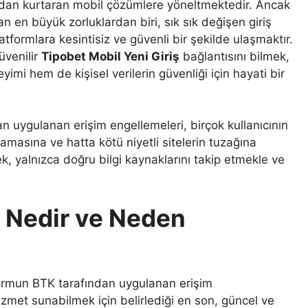
rından kurtaran mobil çözümlere yöneltmektedir. Ancak
n en büyük zorluklardan biri, sık sık değişen giriş
atformlara kesintisiz ve güvenli bir şekilde ulaşmaktır.
üvenilir
Tipobet Mobil Yeni Giriş
bağlantısını bilmek,
imi hem de kişisel verilerin güvenliği için hayati bir
dan uygulanan erişim engellemeleri, birçok kullanıcının
masına ve hatta kötü niyetli sitelerin tuzağına
 yalnızca doğru bilgi kaynaklarını takip etmekle ve
.
ş Nedir ve Neden
formun BTK tarafından uygulanan erişim
izmet sunabilmek için belirlediği en son, güncel ve