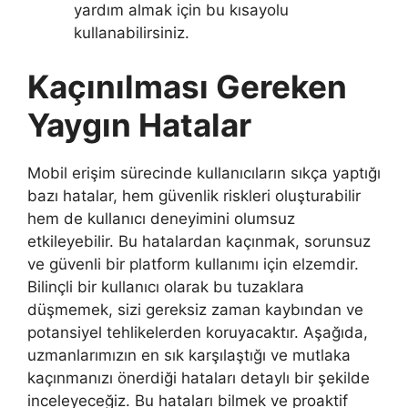
yardım almak için bu kısayolu
kullanabilirsiniz.
Kaçınılması Gereken
Yaygın Hatalar
Mobil erişim sürecinde kullanıcıların sıkça yaptığı
bazı hatalar, hem güvenlik riskleri oluşturabilir
hem de kullanıcı deneyimini olumsuz
etkileyebilir. Bu hatalardan kaçınmak, sorunsuz
ve güvenli bir platform kullanımı için elzemdir.
Bilinçli bir kullanıcı olarak bu tuzaklara
düşmemek, sizi gereksiz zaman kaybından ve
potansiyel tehlikelerden koruyacaktır. Aşağıda,
uzmanlarımızın en sık karşılaştığı ve mutlaka
kaçınmanızı önerdiği hataları detaylı bir şekilde
inceleyeceğiz. Bu hataları bilmek ve proaktif