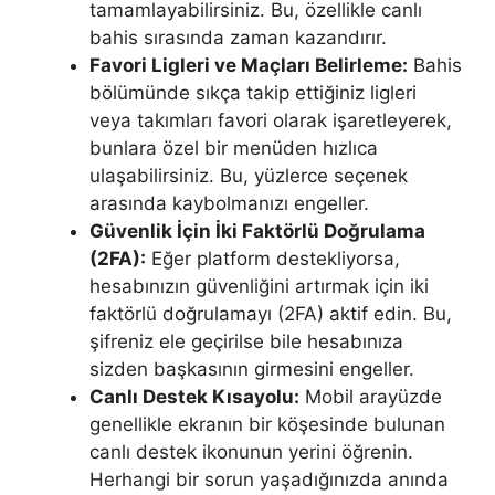
tamamlayabilirsiniz. Bu, özellikle canlı
bahis sırasında zaman kazandırır.
Favori Ligleri ve Maçları Belirleme:
Bahis
bölümünde sıkça takip ettiğiniz ligleri
veya takımları favori olarak işaretleyerek,
bunlara özel bir menüden hızlıca
ulaşabilirsiniz. Bu, yüzlerce seçenek
arasında kaybolmanızı engeller.
Güvenlik İçin İki Faktörlü Doğrulama
(2FA):
Eğer platform destekliyorsa,
hesabınızın güvenliğini artırmak için iki
faktörlü doğrulamayı (2FA) aktif edin. Bu,
şifreniz ele geçirilse bile hesabınıza
sizden başkasının girmesini engeller.
Canlı Destek Kısayolu:
Mobil arayüzde
genellikle ekranın bir köşesinde bulunan
canlı destek ikonunun yerini öğrenin.
Herhangi bir sorun yaşadığınızda anında