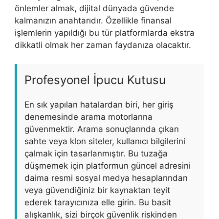
önlemler almak, dijital dünyada güvende
kalmanızın anahtarıdır. Özellikle finansal
işlemlerin yapıldığı bu tür platformlarda ekstra
dikkatli olmak her zaman faydanıza olacaktır.
Profesyonel İpucu Kutusu
En sık yapılan hatalardan biri, her giriş
denemesinde arama motorlarına
güvenmektir. Arama sonuçlarında çıkan
sahte veya klon siteler, kullanıcı bilgilerini
çalmak için tasarlanmıştır. Bu tuzağa
düşmemek için platformun güncel adresini
daima resmi sosyal medya hesaplarından
veya güvendiğiniz bir kaynaktan teyit
ederek tarayıcınıza elle girin. Bu basit
alışkanlık, sizi birçok güvenlik riskinden