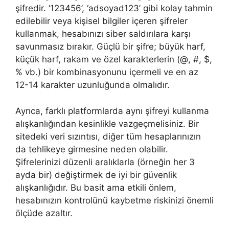
şifredir. ‘123456’, ‘adsoyad123’ gibi kolay tahmin
edilebilir veya kişisel bilgiler içeren şifreler
kullanmak, hesabınızı siber saldırılara karşı
savunmasız bırakır. Güçlü bir şifre; büyük harf,
küçük harf, rakam ve özel karakterlerin (@, #, $,
% vb.) bir kombinasyonunu içermeli ve en az
12-14 karakter uzunluğunda olmalıdır.
Ayrıca, farklı platformlarda aynı şifreyi kullanma
alışkanlığından kesinlikle vazgeçmelisiniz. Bir
sitedeki veri sızıntısı, diğer tüm hesaplarınızın
da tehlikeye girmesine neden olabilir.
Şifrelerinizi düzenli aralıklarla (örneğin her 3
ayda bir) değiştirmek de iyi bir güvenlik
alışkanlığıdır. Bu basit ama etkili önlem,
hesabınızın kontrolünü kaybetme riskinizi önemli
ölçüde azaltır.