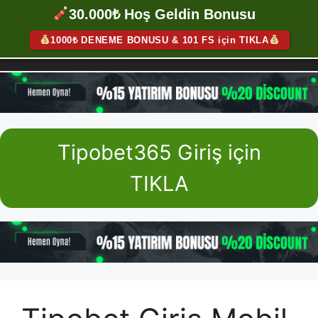
İçeriğe
30.000₺ Hoş Geldin Bonusu
atla
Menü
1000₺ DENEME BONUSU & 101 FS için TIKLA
Tipobet365 Giriş için
TIKLA