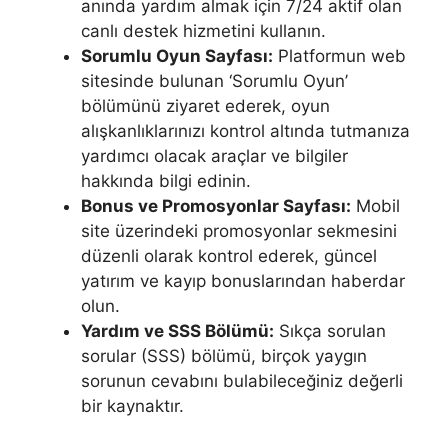
anında yardım almak için 7/24 aktif olan
canlı destek hizmetini kullanın.
Sorumlu Oyun Sayfası:
Platformun web
sitesinde bulunan ‘Sorumlu Oyun’
bölümünü ziyaret ederek, oyun
alışkanlıklarınızı kontrol altında tutmanıza
yardımcı olacak araçlar ve bilgiler
hakkında bilgi edinin.
Bonus ve Promosyonlar Sayfası:
Mobil
site üzerindeki promosyonlar sekmesini
düzenli olarak kontrol ederek, güncel
yatırım ve kayıp bonuslarından haberdar
olun.
Yardım ve SSS Bölümü:
Sıkça sorulan
sorular (SSS) bölümü, birçok yaygın
sorunun cevabını bulabileceğiniz değerli
bir kaynaktır.