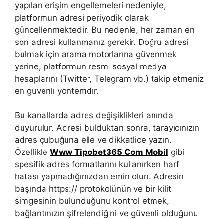
yapılan erişim engellemeleri nedeniyle,
platformun adresi periyodik olarak
güncellenmektedir. Bu nedenle, her zaman en
son adresi kullanmanız gerekir. Doğru adresi
bulmak için arama motorlarına güvenmek
yerine, platformun resmi sosyal medya
hesaplarını (Twitter, Telegram vb.) takip etmeniz
en güvenli yöntemdir.
Bu kanallarda adres değişiklikleri anında
duyurulur. Adresi bulduktan sonra, tarayıcınızın
adres çubuğuna elle ve dikkatlice yazın.
Özellikle
Www Tipobet365 Com Mobil
gibi
spesifik adres formatlarını kullanırken harf
hatası yapmadığınızdan emin olun. Adresin
başında https:// protokolünün ve bir kilit
simgesinin bulunduğunu kontrol etmek,
bağlantınızın şifrelendiğini ve güvenli olduğunu