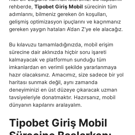
rehberde,
Tipobet Giriş Mobil
sürecinin tüm
adımlarını, bilmeniz gereken ön koşulları,
gelişmiş optimizasyon ipuçlarını ve kaçınmanız
gereken yaygın hataları A’dan Z’ye ele alacağız.
Bu kılavuzu tamamladığınızda, mobil erişim
sürecine dair aklınızda hiçbir soru işareti
kalmayacak ve platformun sunduğu tüm
imkanlardan en verimli şekilde yararlanmaya
hazır olacaksınız. Amacımız, size sadece bir yol
haritası sunmak değil, aynı zamanda
deneyiminizi en üst düzeye çıkaracak uzman
tavsiyeleriyle donatmaktır. Hazırsanız, mobil
dünyanın kapılarını aralayalım.
Tipobet Giriş Mobil