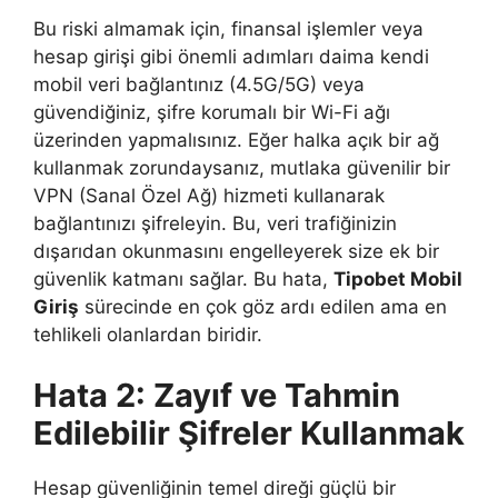
Bu riski almamak için, finansal işlemler veya
hesap girişi gibi önemli adımları daima kendi
mobil veri bağlantınız (4.5G/5G) veya
güvendiğiniz, şifre korumalı bir Wi-Fi ağı
üzerinden yapmalısınız. Eğer halka açık bir ağ
kullanmak zorundaysanız, mutlaka güvenilir bir
VPN (Sanal Özel Ağ) hizmeti kullanarak
bağlantınızı şifreleyin. Bu, veri trafiğinizin
dışarıdan okunmasını engelleyerek size ek bir
güvenlik katmanı sağlar. Bu hata,
Tipobet Mobil
Giriş
sürecinde en çok göz ardı edilen ama en
tehlikeli olanlardan biridir.
Hata 2: Zayıf ve Tahmin
Edilebilir Şifreler Kullanmak
Hesap güvenliğinin temel direği güçlü bir