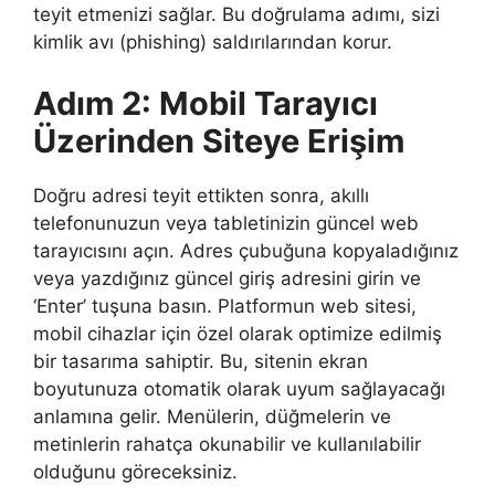
teyit etmenizi sağlar. Bu doğrulama adımı, sizi
kimlik avı (phishing) saldırılarından korur.
Adım 2: Mobil Tarayıcı
Üzerinden Siteye Erişim
Doğru adresi teyit ettikten sonra, akıllı
telefonunuzun veya tabletinizin güncel web
tarayıcısını açın. Adres çubuğuna kopyaladığınız
veya yazdığınız güncel giriş adresini girin ve
‘Enter’ tuşuna basın. Platformun web sitesi,
mobil cihazlar için özel olarak optimize edilmiş
bir tasarıma sahiptir. Bu, sitenin ekran
boyutunuza otomatik olarak uyum sağlayacağı
anlamına gelir. Menülerin, düğmelerin ve
metinlerin rahatça okunabilir ve kullanılabilir
olduğunu göreceksiniz.