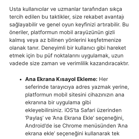
Usta kullanıcılar ve uzmanlar tarafından sıkça
tercih edilen bu taktikler, size rekabet avantajı
sağlayabilir ve genel oyun keyfinizi artırabilir. Bu
öneriler, platformun mobil arayüzünün gizli
kalmış veya az bilinen yönlerini keşfetmenize
olanak tanır. Deneyimli bir kullanıcı gibi hareket
etmek için bu püf noktalarını uygulamak, uzun
vadede size zaman ve verimlilik kazandıracaktır.
Ana Ekrana Kısayol Ekleme:
Her
seferinde tarayıcıya adres yazmak yerine,
platformun mobil sitesini cihazınızın ana
ekranına bir uygulama gibi
ekleyebilirsiniz. iOS’ta Safari üzerinden
‘Paylaş’ ve ‘Ana Ekrana Ekle’ seçeneğini,
Android’de ise Chrome menüsünden ‘Ana
ekrana ekle’ seçeneğini kullanarak tek