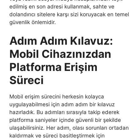
edilmiş en son adresi kullanmak, sahte ve
dolandırıcı sitelere karşı sizi koruyacak en temel
güvenlik önlemidir.
Adım Adım Kılavuz:
Mobil Cihazınızdan
Platforma Erişim
Süreci
Mobil erişim sürecini herkesin kolayca
uygulayabilmesi için adım adım bir kılavuz
hazırladık. Bu adımları sırasıyla takip ederek
platforma saniyeler içinde güvenli bir şekilde
ulaşabilirsiniz. Her adım, olası sorunları ortadan
kaldırmak ve süreci basitleştirmek için