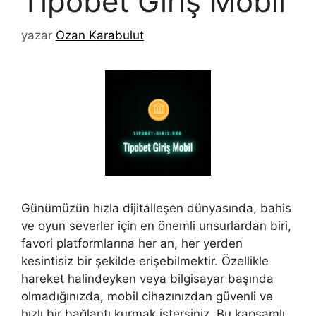
Tipobet Giriş Mobil
yazar
Ozan Karabulut
Günümüzün hızla dijitalleşen dünyasında, bahis
ve oyun severler için en önemli unsurlardan biri,
favori platformlarına her an, her yerden
kesintisiz bir şekilde erişebilmektir. Özellikle
hareket halindeyken veya bilgisayar başında
olmadığınızda, mobil cihazınızdan güvenli ve
hızlı bir bağlantı kurmak istersiniz. Bu kapsamlı