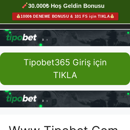
İçeriğe
30.000₺ Hoş Geldin Bonusu
atla
Menü
1000₺ DENEME BONUSU & 101 FS için TIKLA
Tipobet365 Giriş için
TIKLA