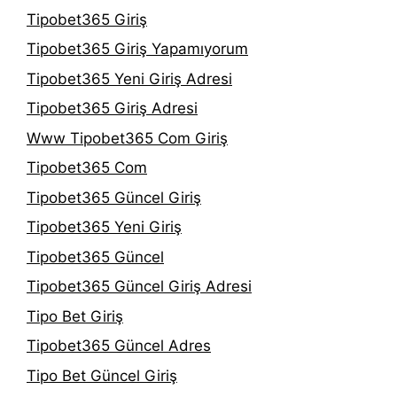
Tipobet365 Giriş
Tipobet365 Giriş Yapamıyorum
Tipobet365 Yeni Giriş Adresi
Tipobet365 Giriş Adresi
Www Tipobet365 Com Giriş
Tipobet365 Com
Tipobet365 Güncel Giriş
Tipobet365 Yeni Giriş
Tipobet365 Güncel
Tipobet365 Güncel Giriş Adresi
Tipo Bet Giriş
Tipobet365 Güncel Adres
Tipo Bet Güncel Giriş