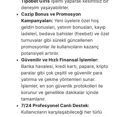
Tipobet Giris
işlemi yaparak kesintisiz bir
deneyim yaşayabilirler.
Cazip Bonus ve Promosyon
Kampanyaları:
Yeni üyelere özel hoş
geldin bonusları, yatırım bonusları, kayıp
iadeleri, bedava bahisler (freebet) ve özel
turnuvalar gibi sürekli güncellenen
promosyonlar ile kullanıcıların kazanç
potansiyeli artırılır.
Güvenilir ve Hızlı Finansal İşlemler:
Banka havalesi, kredi kartı, papara, kripto
paralar gibi çok çeşitli ve güvenilir para
yatırma ve çekme yöntemleri sunar.
İşlemler, en son güvenlik protokolleri ile
korunur ve genellikle dakikalar içinde
tamamlanır.
7/24 Profesyonel Canlı Destek:
Kullanıcıların karşılaşabileceği her türlü