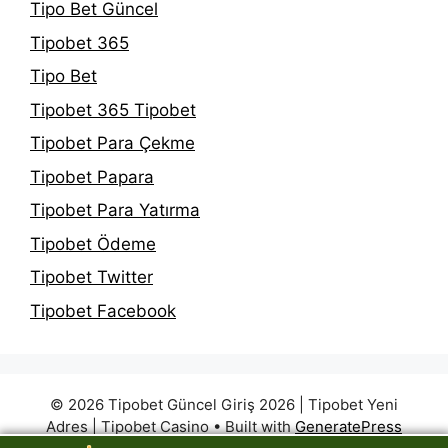
Tipo Bet Güncel
Tipobet 365
Tipo Bet
Tipobet 365 Tipobet
Tipobet Para Çekme
Tipobet Papara
Tipobet Para Yatırma
Tipobet Ödeme
Tipobet Twitter
Tipobet Facebook
© 2026 Tipobet Güncel Giriş 2026 | Tipobet Yeni
Adres | Tipobet Casino
• Built with
GeneratePress