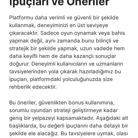
İpuçları ve Öneriler
Platformu daha verimli ve güvenli bir şekilde
kullanmak, deneyiminizi en üst seviyeye
çıkaracaktır. Sadece oyun oynamak veya bahis
yapmak değil, aynı zamanda bunu bilinçli ve
stratejik bir şekilde yapmak, uzun vadede hem
daha keyifli hem de daha kazançlı sonuçlar
doğurur. Deneyimli kullanıcıların ve uzmanların
tavsiyelerinden yola çıkarak hazırladığımız bu
ipuçları, platformdaki yolculuğunuzda size
rehberlik edecektir.
Bu öneriler, güvenlikten bonus kullanımına,
sorumlu oyundan strateji geliştirmeye kadar
geniş bir yelpazeyi kapsamaktadır. Aşağıdaki alt
başlıklarda, bu değerli ipuçlarını daha detaylı bir
şekilde ele alacağız. Bu tavsiyelere uymak, olası