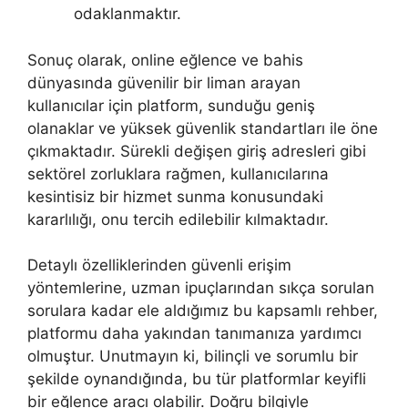
odaklanmaktır.
Sonuç olarak, online eğlence ve bahis
dünyasında güvenilir bir liman arayan
kullanıcılar için platform, sunduğu geniş
olanaklar ve yüksek güvenlik standartları ile öne
çıkmaktadır. Sürekli değişen giriş adresleri gibi
sektörel zorluklara rağmen, kullanıcılarına
kesintisiz bir hizmet sunma konusundaki
kararlılığı, onu tercih edilebilir kılmaktadır.
Detaylı özelliklerinden güvenli erişim
yöntemlerine, uzman ipuçlarından sıkça sorulan
sorulara kadar ele aldığımız bu kapsamlı rehber,
platformu daha yakından tanımanıza yardımcı
olmuştur. Unutmayın ki, bilinçli ve sorumlu bir
şekilde oynandığında, bu tür platformlar keyifli
bir eğlence aracı olabilir. Doğru bilgiyle