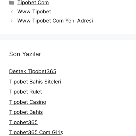
Kategoriler
Tipobet Com
Www Tipobet
Www Tipobet Com Yeni Adresi
Son Yazılar
Destek Tipobet365
Tipobet Bahis Siteleri
Tipobet Rulet
Tipobet Casino
Tipobet Bahis
Tipobet365
Tipobet365 Com Giriş