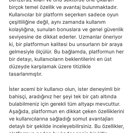
birçok temel özellik ve avantaj bulunmaktadır.
Kullanıcılar bir platform seçerken sadece oyun
çeşitliliğine değil, aynı zamanda kullanım
kolaylığına, sunulan bonuslara ve genel güvenlik
seviyesine de dikkat ederler. Uzmanlar öneriyor
ki, bir platformun kalitesi bu unsurların bir araya
gelmesiyle ölçülür. Bu bağlamda, platformun her
bir detayı, kullanıcıların beklentilerini en üst
düzeyde karşılamak üzere titizlikle
tasarlanmıştır.
İster acemi bir kullanıcı olun, ister deneyimli bir
bahisçi, aradığınız her şeyi tek bir çatı altında
bulabilmeniz için gerekli tüm altyapı mevcuttur.
Aşağıda, platformun en dikkat çeken özelliklerini
ve kullanıcılarına sağladığı somut avantajları
detaylı bir şekilde inceleyebilirsiniz. Bu özellikler,