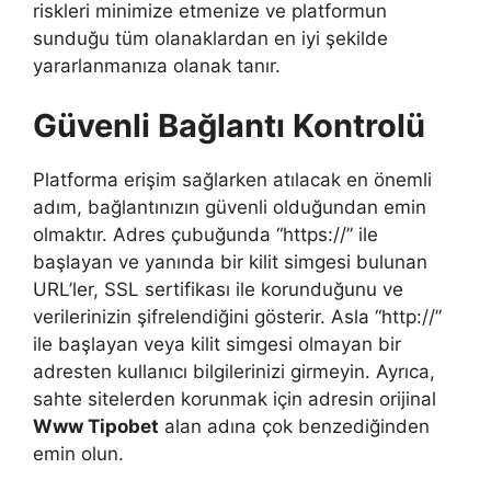
riskleri minimize etmenize ve platformun
sunduğu tüm olanaklardan en iyi şekilde
yararlanmanıza olanak tanır.
Güvenli Bağlantı Kontrolü
Platforma erişim sağlarken atılacak en önemli
adım, bağlantınızın güvenli olduğundan emin
olmaktır. Adres çubuğunda “https://” ile
başlayan ve yanında bir kilit simgesi bulunan
URL’ler, SSL sertifikası ile korunduğunu ve
verilerinizin şifrelendiğini gösterir. Asla “http://”
ile başlayan veya kilit simgesi olmayan bir
adresten kullanıcı bilgilerinizi girmeyin. Ayrıca,
sahte sitelerden korunmak için adresin orijinal
Www Tipobet
alan adına çok benzediğinden
emin olun.