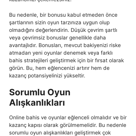
Bu nedenle, bir bonusu kabul etmeden önce
şartlarının sizin oyun tarzınıza uygun olup
olmadığını değerlendirin. Düşük çevrim şartlı
veya çevrimsiz bonuslar genellikle daha
avantajlıdır. Bonusları, mevcut bakiyenizi riske
atmadan yeni oyunlar denemek veya farklı
bahis stratejileri geliştirmek için bir fırsat olarak
görün. Bu, hem eğlencenizi artırır hem de
kazanç potansiyelinizi yükseltir.
Sorumlu Oyun
Alışkanlıkları
Online bahis ve oyunlar eğlenceli olmalıdır ve bir
kazanç kapısı olarak görülmemelidir. Bu nedenle
sorumlu oyun alışkanlıkları geliştirmek çok