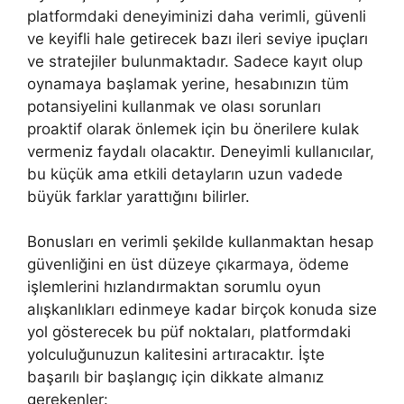
platformdaki deneyiminizi daha verimli, güvenli
ve keyifli hale getirecek bazı ileri seviye ipuçları
ve stratejiler bulunmaktadır. Sadece kayıt olup
oynamaya başlamak yerine, hesabınızın tüm
potansiyelini kullanmak ve olası sorunları
proaktif olarak önlemek için bu önerilere kulak
vermeniz faydalı olacaktır. Deneyimli kullanıcılar,
bu küçük ama etkili detayların uzun vadede
büyük farklar yarattığını bilirler.
Bonusları en verimli şekilde kullanmaktan hesap
güvenliğini en üst düzeye çıkarmaya, ödeme
işlemlerini hızlandırmaktan sorumlu oyun
alışkanlıkları edinmeye kadar birçok konuda size
yol gösterecek bu püf noktaları, platformdaki
yolculuğunuzun kalitesini artıracaktır. İşte
başarılı bir başlangıç için dikkate almanız
gerekenler: