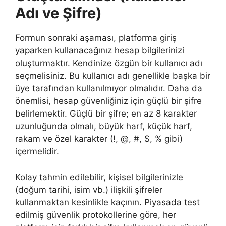
Adı ve Şifre)
Formun sonraki aşaması, platforma giriş
yaparken kullanacağınız hesap bilgilerinizi
oluşturmaktır. Kendinize özgün bir kullanıcı adı
seçmelisiniz. Bu kullanıcı adı genellikle başka bir
üye tarafından kullanılmıyor olmalıdır. Daha da
önemlisi, hesap güvenliğiniz için güçlü bir şifre
belirlemektir. Güçlü bir şifre; en az 8 karakter
uzunluğunda olmalı, büyük harf, küçük harf,
rakam ve özel karakter (!, @, #, $, % gibi)
içermelidir.
Kolay tahmin edilebilir, kişisel bilgilerinizle
(doğum tarihi, isim vb.) ilişkili şifreler
kullanmaktan kesinlikle kaçının. Piyasada test
edilmiş güvenlik protokollerine göre, her