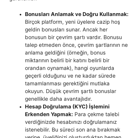
Bonusları Anlamak ve Doğru Kullanmak:
Birçok platform, yeni üyelere cazip hoş
geldin bonusları sunar. Ancak her
bonusun bir çevrim şartı vardır. Bonusu
talep etmeden önce, çevrim şartlarının ne
anlama geldiğini (örneğin, bonus
miktarının belirli bir katını belirli bir
orandan oynamak), hangi oyunlarda
geçerli olduğunu ve ne kadar sürede
tamamlanması gerektiğini mutlaka
okuyun. Düşük çevrim şartlı bonuslar
genellikle daha avantajlıdır.
Hesap Doğrulama (KYC) İşlemini
Erkenden Yapmak:
Para çekme talebi
verdiğinizde hesabınızı doğrulamanız
istenebilir. Bu süreci son ana bırakmak
yerine, üyeliğinizi oluşturduktan hemen