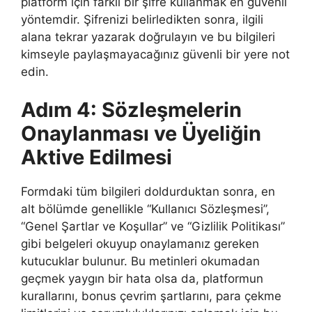
platform için farklı bir şifre kullanmak en güvenli
yöntemdir. Şifrenizi belirledikten sonra, ilgili
alana tekrar yazarak doğrulayın ve bu bilgileri
kimseyle paylaşmayacağınız güvenli bir yere not
edin.
Adım 4: Sözleşmelerin
Onaylanması ve Üyeliğin
Aktive Edilmesi
Formdaki tüm bilgileri doldurduktan sonra, en
alt bölümde genellikle “Kullanıcı Sözleşmesi”,
“Genel Şartlar ve Koşullar” ve “Gizlilik Politikası”
gibi belgeleri okuyup onaylamanız gereken
kutucuklar bulunur. Bu metinleri okumadan
geçmek yaygın bir hata olsa da, platformun
kurallarını, bonus çevrim şartlarını, para çekme