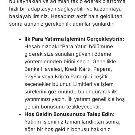
bu kaynakları ve adımları takip ederek platforma
hızlı bir adaptasyon sağlayabilir ve kazanmaya
başlayabilirsiniz. Hesabınız aktif hale geldikten
sonra atmanız gereken ilk adımlar şunlardır:
İlk Para Yatırma İşlemini Gerçekleştirin:
Hesabınızdaki “Para Yatır” bölümüne
giderek size sunulan güvenli ödeme
yöntemlerinden birini seçin. Genellikle
Banka Havalesi, Kredi Kartı, Papara,
PayFix veya Kripto Para gibi çeşitli
seçenekler bulunur. Limitleri ve işlem
sürelerini göz önünde bulundurarak ilk
yatırımınızı yapın. İlk yatırım genellikle hoş
geldin bonusunu tetikleyecektir.
Hoş Geldin Bonusunuzu Talep Edin:
Yatırım işleminiz tamamlandıktan sonra,
eğer bir hoş geldin bonusu hakkınız