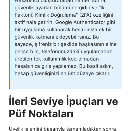
Hesabınızı oluşturduktan hemen sonra,
güvenlik ayarları bölümüne gidin ve “İki
Faktörlü Kimlik Doğrulama” (2FA) özelliğini
aktif hale getirin. Google Authenticator gibi
bir uygulama kullanarak hesabınıza ek bir
güvenlik katmanı ekleyebilirsiniz. Bu
sayede, şifreniz bir şekilde başkasının eline
geçse bile, telefonunuzdaki uygulamadan
üretilen tek kullanımlık kod olmadan
hesabınıza giriş yapılamaz. Bu basit adım,
hesap güvenliğinizi en üst düzeye çıkarır.
İleri Seviye İpuçları ve
Püf Noktaları
Üyelik işlemini başarıyla tamamladıktan sonra,