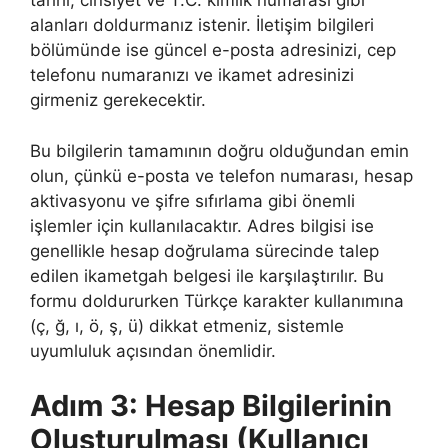
tarihi, cinsiyet ve T.C. kimlik numarası gibi
alanları doldurmanız istenir. İletişim bilgileri
bölümünde ise güncel e-posta adresinizi, cep
telefonu numaranızı ve ikamet adresinizi
girmeniz gerekecektir.
Bu bilgilerin tamamının doğru olduğundan emin
olun, çünkü e-posta ve telefon numarası, hesap
aktivasyonu ve şifre sıfırlama gibi önemli
işlemler için kullanılacaktır. Adres bilgisi ise
genellikle hesap doğrulama sürecinde talep
edilen ikametgah belgesi ile karşılaştırılır. Bu
formu doldururken Türkçe karakter kullanımına
(ç, ğ, ı, ö, ş, ü) dikkat etmeniz, sistemle
uyumluluk açısından önemlidir.
Adım 3: Hesap Bilgilerinin
Oluşturulması (Kullanıcı