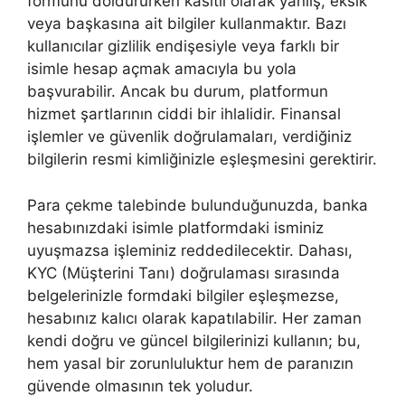
formunu doldururken kasıtlı olarak yanlış, eksik
veya başkasına ait bilgiler kullanmaktır. Bazı
kullanıcılar gizlilik endişesiyle veya farklı bir
isimle hesap açmak amacıyla bu yola
başvurabilir. Ancak bu durum, platformun
hizmet şartlarının ciddi bir ihlalidir. Finansal
işlemler ve güvenlik doğrulamaları, verdiğiniz
bilgilerin resmi kimliğinizle eşleşmesini gerektirir.
Para çekme talebinde bulunduğunuzda, banka
hesabınızdaki isimle platformdaki isminiz
uyuşmazsa işleminiz reddedilecektir. Dahası,
KYC (Müşterini Tanı) doğrulaması sırasında
belgelerinizle formdaki bilgiler eşleşmezse,
hesabınız kalıcı olarak kapatılabilir. Her zaman
kendi doğru ve güncel bilgilerinizi kullanın; bu,
hem yasal bir zorunluluktur hem de paranızın
güvende olmasının tek yoludur.