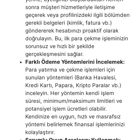
sonra müşteri hizmetleriyle iletişime
geçerek veya profilinizdeki ilgili bölümden
gerekli belgeleri (kimlik, fatura vb.)
göndererek hesabınızı proaktif olarak
doğrulayın. Bu, ilk para çekme işleminizin
sorunsuz ve hızlı bir şekilde
gerçekleşmesini sağlar.
Farklı Ödeme Yöntemlerini İncelemek:
Para yatırma ve çekme işlemleri için
sunulan yöntemleri (Banka Havalesi,
Kredi Kartı, Papara, Kripto Paralar vb.)
inceleyin. Her yöntemin kendi işlem
süresi, minimum/maksimum limitleri ve
potansiyel işlem ücretleri olabilir.
Kendinize en uygun, hızlı ve masrafsız
yöntemi belirlemek finansal işlemlerinizi
kolaylaştırır.
Sorumlu Oyun Araçlarını Kullanmak: