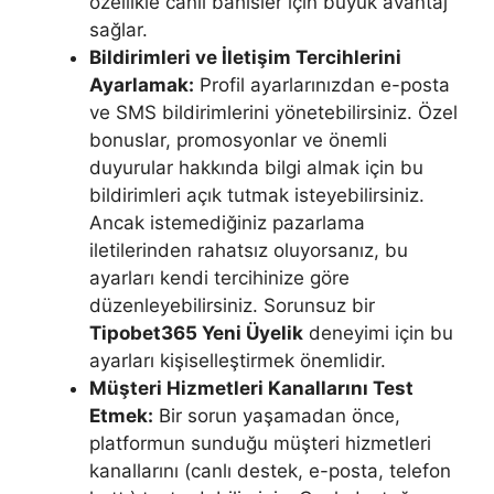
özellikle canlı bahisler için büyük avantaj
sağlar.
Bildirimleri ve İletişim Tercihlerini
Ayarlamak:
Profil ayarlarınızdan e-posta
ve SMS bildirimlerini yönetebilirsiniz. Özel
bonuslar, promosyonlar ve önemli
duyurular hakkında bilgi almak için bu
bildirimleri açık tutmak isteyebilirsiniz.
Ancak istemediğiniz pazarlama
iletilerinden rahatsız oluyorsanız, bu
ayarları kendi tercihinize göre
düzenleyebilirsiniz. Sorunsuz bir
Tipobet365 Yeni Üyelik
deneyimi için bu
ayarları kişiselleştirmek önemlidir.
Müşteri Hizmetleri Kanallarını Test
Etmek:
Bir sorun yaşamadan önce,
platformun sunduğu müşteri hizmetleri
kanallarını (canlı destek, e-posta, telefon