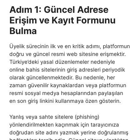
Adım 1: Güncel Adrese
Erişim ve Kayıt Formunu
Bulma
Üyelik sürecinin ilk ve en kritik adımı, platformun
doğru ve güncel resmi web sitesine erişmektir.
Türkiye’deki yasal düzenlemeler nedeniyle
online bahis sitelerinin giriş adresleri periyodik
olarak güncellenmektedir. Bu nedenle, her
zaman güvenilir kaynaklardan veya platformun
resmi sosyal medya hesaplarından paylaşılan
en son giriş linkini kullanmaya özen gösterin.
Yanlış veya sahte sitelere (phishing)
yönlendirilmekten kaçınmak için tarayıcınıza
doğrudan site adını yazmak yerine doğrulanmış