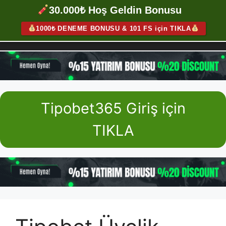
İçeriğe
30.000₺ Hoş Geldin Bonusu
atla
Menü
1000₺ DENEME BONUSU & 101 FS için TIKLA
Tipobet365 Giriş için
TIKLA