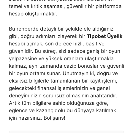
temel ve kritik aşaması, güvenilir bir platformda
hesap oluşturmaktır.
Bu rehberde detaylı bir şekilde ele aldığımız
gibi, doğru adımları izleyerek bir
Tipobet Üyelik
hesabı açmak, son derece hızlı, basit ve
güvenlidir. Bu süreç, sizi sadece geniş bir oyun
yelpazesine ve yüksek oranlara ulaştırmakla
kalmaz, aynı zamanda cazip bonuslar ve güvenli
bir oyun ortamı sunar. Unutmayın ki, doğru ve
eksiksiz bilgilerle tamamlanan bir kayıt işlemi,
gelecekteki finansal işlemlerinizin ve genel
deneyiminizin sorunsuz olmasının anahtarıdır.
Artık tüm bilgilere sahip olduğunuza göre,
eğlence ve kazanç dolu bu dünyaya katılmak
için hazırsınız. Bol şans!