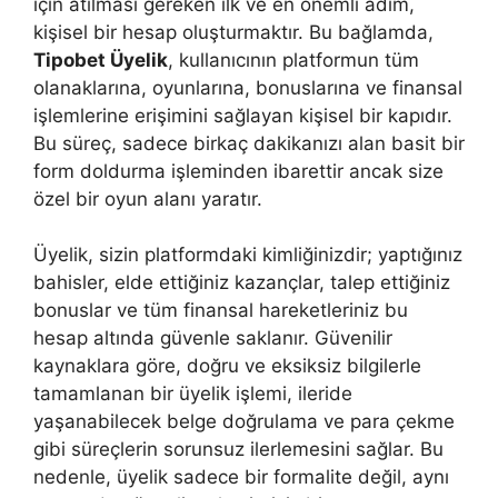
için atılması gereken ilk ve en önemli adım,
kişisel bir hesap oluşturmaktır. Bu bağlamda,
Tipobet Üyelik
, kullanıcının platformun tüm
olanaklarına, oyunlarına, bonuslarına ve finansal
işlemlerine erişimini sağlayan kişisel bir kapıdır.
Bu süreç, sadece birkaç dakikanızı alan basit bir
form doldurma işleminden ibarettir ancak size
özel bir oyun alanı yaratır.
Üyelik, sizin platformdaki kimliğinizdir; yaptığınız
bahisler, elde ettiğiniz kazançlar, talep ettiğiniz
bonuslar ve tüm finansal hareketleriniz bu
hesap altında güvenle saklanır. Güvenilir
kaynaklara göre, doğru ve eksiksiz bilgilerle
tamamlanan bir üyelik işlemi, ileride
yaşanabilecek belge doğrulama ve para çekme
gibi süreçlerin sorunsuz ilerlemesini sağlar. Bu
nedenle, üyelik sadece bir formalite değil, aynı