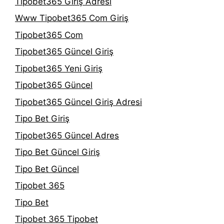
Tipobet365 Giriş Adresi
Www Tipobet365 Com Giriş
Tipobet365 Com
Tipobet365 Güncel Giriş
Tipobet365 Yeni Giriş
Tipobet365 Güncel
Tipobet365 Güncel Giriş Adresi
Tipo Bet Giriş
Tipobet365 Güncel Adres
Tipo Bet Güncel Giriş
Tipo Bet Güncel
Tipobet 365
Tipo Bet
Tipobet 365 Tipobet