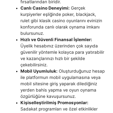
fırsatlarından biridir.
Canlı Casino Deneyimi:
Gerçek
kurpiyerler eşliğinde poker, blackjack,
rulet gibi klasik casino oyunlarını evinizin
konforunda canlı olarak oynama imkanı
bulursunuz.
Hızlı ve Güvenli Finansal İşlemler:
Üyelik hesabınız üzerinden çok sayıda
güvenilir yöntemle kolayca para yatırabilir
ve kazançlarınızı hızlı bir şekilde
çekebilirsiniz.
Mobil Uyumluluk:
Oluşturduğunuz hesap
ile platformun mobil uygulamasına veya
mobil sitesine giriş yaparak dilediğiniz
yerden bahis yapma ve oyun oynama
özgürlüğüne kavuşursunuz.
Kişiselleştirilmiş Promosyonlar:
Sadakat programları ve özel etkinlikler