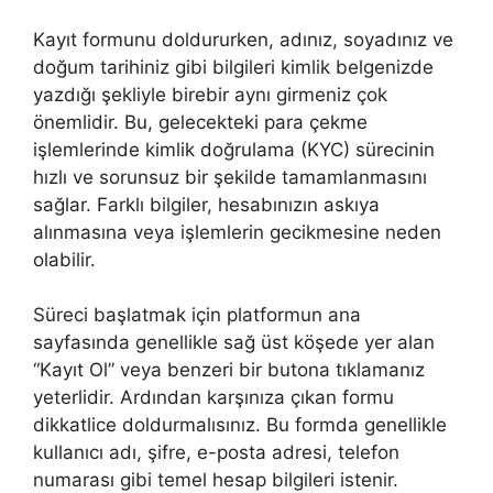
Kayıt formunu doldururken, adınız, soyadınız ve
doğum tarihiniz gibi bilgileri kimlik belgenizde
yazdığı şekliyle birebir aynı girmeniz çok
önemlidir. Bu, gelecekteki para çekme
işlemlerinde kimlik doğrulama (KYC) sürecinin
hızlı ve sorunsuz bir şekilde tamamlanmasını
sağlar. Farklı bilgiler, hesabınızın askıya
alınmasına veya işlemlerin gecikmesine neden
olabilir.
Süreci başlatmak için platformun ana
sayfasında genellikle sağ üst köşede yer alan
“Kayıt Ol” veya benzeri bir butona tıklamanız
yeterlidir. Ardından karşınıza çıkan formu
dikkatlice doldurmalısınız. Bu formda genellikle
kullanıcı adı, şifre, e-posta adresi, telefon
numarası gibi temel hesap bilgileri istenir.