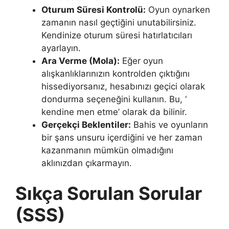
Oturum Süresi Kontrolü:
Oyun oynarken
zamanın nasıl geçtiğini unutabilirsiniz.
Kendinize oturum süresi hatırlatıcıları
ayarlayın.
Ara Verme (Mola):
Eğer oyun
alışkanlıklarınızın kontrolden çıktığını
hissediyorsanız, hesabınızı geçici olarak
dondurma seçeneğini kullanın. Bu, ‘
kendine men etme’ olarak da bilinir.
Gerçekçi Beklentiler:
Bahis ve oyunların
bir şans unsuru içerdiğini ve her zaman
kazanmanın mümkün olmadığını
aklınızdan çıkarmayın.
Sıkça Sorulan Sorular
(SSS)