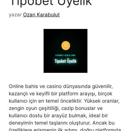
Tipobet Üyelik
yazar
Ozan Karabulut
Online bahis ve casino dünyasında güvenilir,
kazançlı ve keyifli bir platform arayışı, birçok
kullanıcı için en temel önceliktir. Yüksek oranlar,
zengin oyun çeşitliliği, cazip bonuslar ve
kullanıcı dostu bir arayüz bulmak, ideal bir
deneyimin temel taşlarını oluşturur. Ancak bu
özelliklere erişmenin ilk adımı, doğru platformda