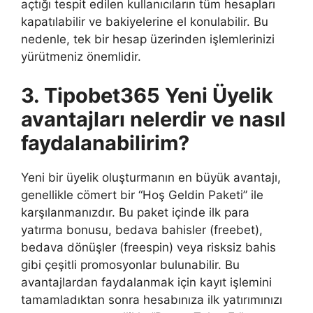
açtığı tespit edilen kullanıcıların tüm hesapları
kapatılabilir ve bakiyelerine el konulabilir. Bu
nedenle, tek bir hesap üzerinden işlemlerinizi
yürütmeniz önemlidir.
3. Tipobet365 Yeni Üyelik
avantajları nelerdir ve nasıl
faydalanabilirim?
Yeni bir üyelik oluşturmanın en büyük avantajı,
genellikle cömert bir “Hoş Geldin Paketi” ile
karşılanmanızdır. Bu paket içinde ilk para
yatırma bonusu, bedava bahisler (freebet),
bedava dönüşler (freespin) veya risksiz bahis
gibi çeşitli promosyonlar bulunabilir. Bu
avantajlardan faydalanmak için kayıt işlemini
tamamladıktan sonra hesabınıza ilk yatırımınızı