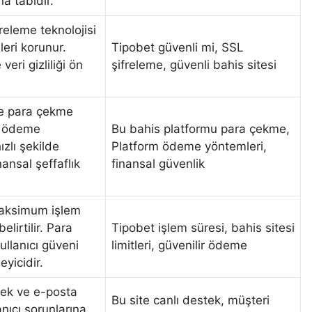
a tabidir.
releme teknolojisi
ileri korunur.
Tipobet güvenli mi, SSL
veri gizliliği ön
şifreleme, güvenli bahis sitesi
ve para çekme
li ödeme
Bu bahis platformu para çekme,
ızlı şekilde
Platform ödeme yöntemleri,
ansal şeffaflık
finansal güvenlik
aksimum işlem
belirtilir. Para
Tipobet işlem süresi, bahis sitesi
ullanıcı güveni
limitleri, güvenilir ödeme
eyicidir.
tek ve e-posta
Bu site canlı destek, müşteri
anıcı sorunlarına