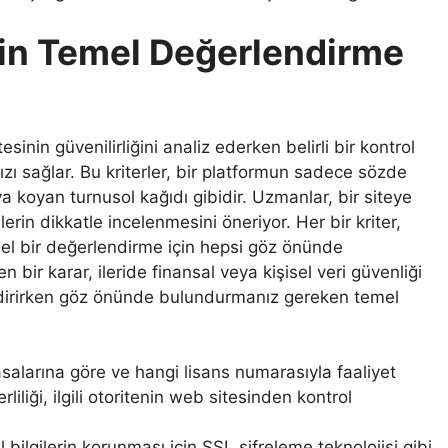
İçin Temel Değerlendirme
sinin güvenilirliğini analiz ederken belirli bir kontrol
ı sağlar. Bu kriterler, bir platformun sadece sözde
ya koyan turnusol kağıdı gibidir. Uzmanlar, bir siteye
n dikkatle incelenmesini öneriyor. Her bir kriter,
sel bir değerlendirme için hepsi göz önünde
n bir karar, ileride finansal veya kişisel veri güvenliği
lendirirken göz önünde bulundurmanız gereken temel
salarına göre ve hangi lisans numarasıyla faaliyet
rliliği, ilgili otoritenin web sitesinden kontrol
 bilgilerin korunması için SSL şifreleme teknolojisi gibi