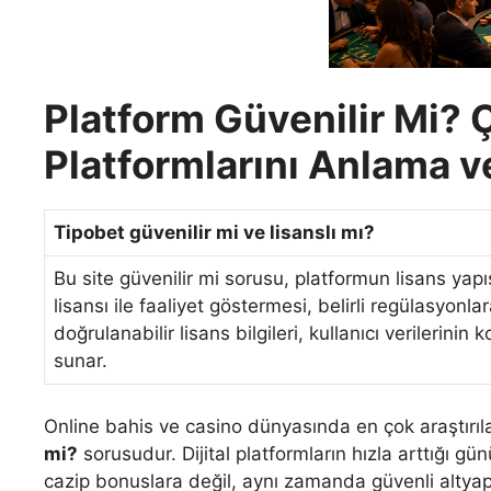
Platform Güvenilir Mi? 
Platformlarını Anlama 
Tipobet güvenilir mi ve lisanslı mı?
Bu site güvenilir mi sorusu, platformun lisans yapıs
lisansı ile faaliyet göstermesi, belirli regülasyonl
doğrulanabilir lisans bilgileri, kullanıcı verilerin
sunar.
Online bahis ve casino dünyasında en çok araştırıl
mi?
sorusudur. Dijital platformların hızla arttığı g
cazip bonuslara değil, aynı zamanda güvenli altyap