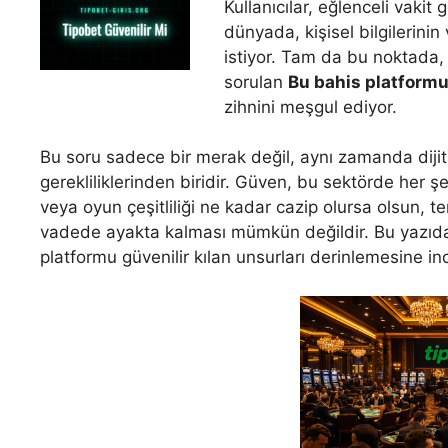
Kullanıcılar, eğlenceli vaki
dünyada, kişisel bilgilerin
istiyor. Tam da bu noktada,
sorulan
Bu bahis platformu
zihnini meşgul ediyor.
Bu soru sadece bir merak değil, aynı zamanda dijita
gerekliliklerinden biridir. Güven, bu sektörde her 
veya oyun çeşitliliği ne kadar cazip olursa olsun, t
vadede ayakta kalması mümkün değildir. Bu yazıda, 
platformu güvenilir kılan unsurları derinlemesine in