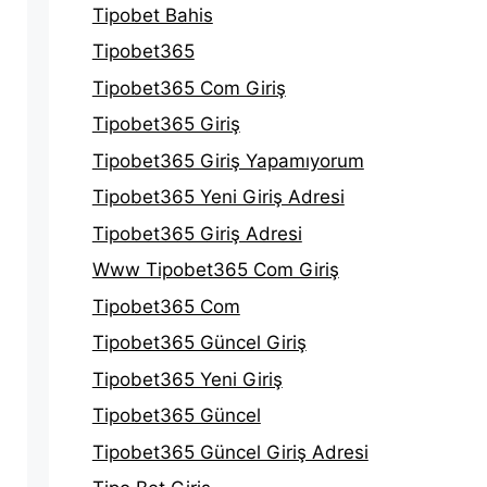
Tipobet Bahis
Tipobet365
Tipobet365 Com Giriş
Tipobet365 Giriş
Tipobet365 Giriş Yapamıyorum
Tipobet365 Yeni Giriş Adresi
Tipobet365 Giriş Adresi
Www Tipobet365 Com Giriş
Tipobet365 Com
Tipobet365 Güncel Giriş
Tipobet365 Yeni Giriş
Tipobet365 Güncel
Tipobet365 Güncel Giriş Adresi