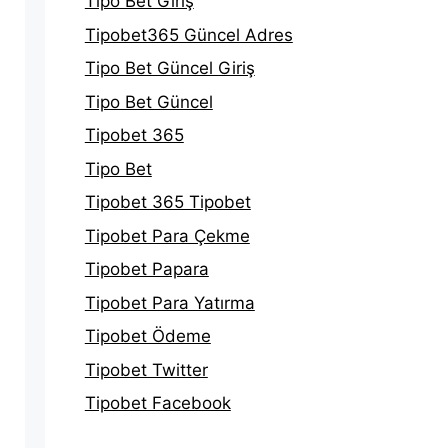
Tipo Bet Giriş
Tipobet365 Güncel Adres
Tipo Bet Güncel Giriş
Tipo Bet Güncel
Tipobet 365
Tipo Bet
Tipobet 365 Tipobet
Tipobet Para Çekme
Tipobet Papara
Tipobet Para Yatırma
Tipobet Ödeme
Tipobet Twitter
Tipobet Facebook