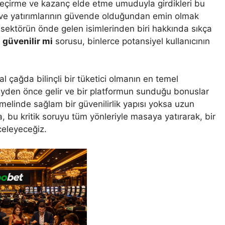
t geçirme ve kazanç elde etme umuduyla girdikleri bu
in ve yatırımlarının güvende olduğundan emin olmak
 sektörün önde gelen isimlerinden biri hakkında sıkça
 güvenilir mi
sorusu, binlerce potansiyel kullanıcının
l çağda bilinçli bir tüketici olmanın en temel
şeyden önce gelir ve bir platformun sunduğu bonuslar
emelinde sağlam bir güvenilirlik yapısı yoksa uzun
bu kritik soruyu tüm yönleriyle masaya yatırarak, bir
celeyeceğiz.