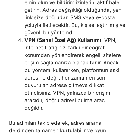
emin olun ve bildirim izinlerini aktif hale
getirin. Adres değişikliği olduğunda, yeni
link size doğrudan SMS veya e-posta
yoluyla iletilecektir. Bu, kişiselleştirilmiş ve
güvenli bir yöntemdir.
VPN (Sanal Özel Ağ) Kullanımı:
VPN,
internet trafiğinizi farklı bir coğrafi
konumdan yönlendirerek engelli sitelere
erişim sağlamanıza olanak tanır. Ancak
bu yöntemi kullanırken, platformun eski
adresine değil, her zaman en son
duyurulan adrese gitmeye dikkat
etmelisiniz. VPN, yalnızca bir erişim
aracıdır, doğru adresi bulma aracı
değildir.
Bu adımları takip ederek, adres arama
derdinden tamamen kurtulabilir ve oyun