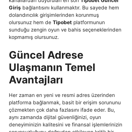
kanallardan duyurulan en son
Tipobet Güncel
Giriş
bağlantısını kullanmaktır. Bu sayede hem
dolandırıcılık girişimlerinden korunmuş
olursunuz hem de
Tipobet
platformunun
sunduğu zengin oyun ve bahis seçeneklerinden
kopmamış olursunuz.
Güncel Adrese
Ulaşmanın Temel
Avantajları
Her zaman en yeni ve resmi adres üzerinden
platforma bağlanmak, basit bir erişim sorununu
çözmekten çok daha fazlasını ifade eder. Bu,
aynı zamanda dijital güvenliğinizi, oyun
deneyiminizin kalitesini ve finansal işlemlerinizin
sorunsuzluğunu doğrudan etkileyen kritik bir