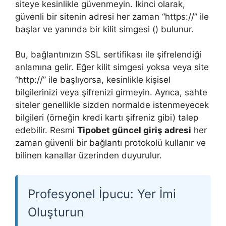
siteye kesinlikle güvenmeyin. İkinci olarak,
güvenli bir sitenin adresi her zaman “https://” ile
başlar ve yanında bir kilit simgesi () bulunur.
Bu, bağlantınızın SSL sertifikası ile şifrelendiği
anlamına gelir. Eğer kilit simgesi yoksa veya site
“http://” ile başlıyorsa, kesinlikle kişisel
bilgilerinizi veya şifrenizi girmeyin. Ayrıca, sahte
siteler genellikle sizden normalde istenmeyecek
bilgileri (örneğin kredi kartı şifreniz gibi) talep
edebilir. Resmi
Tipobet güncel giriş adresi
her
zaman güvenli bir bağlantı protokolü kullanır ve
bilinen kanallar üzerinden duyurulur.
Profesyonel İpucu: Yer İmi
Oluşturun