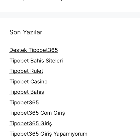
Son Yazılar
Destek Tipobet365
Tipobet Bahis Siteleri
Tipobet Rulet
Tipobet Casino
Tipobet Bahis
Tipobet365
Tipobet365 Com Giriş
Tipobet365 Giriş
Tipobet365 Giriş Yapamıyorum