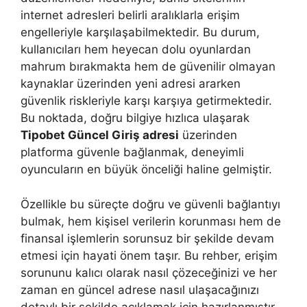
internet adresleri belirli aralıklarla erişim
engelleriyle karşılaşabilmektedir. Bu durum,
kullanıcıları hem heyecan dolu oyunlardan
mahrum bırakmakta hem de güvenilir olmayan
kaynaklar üzerinden yeni adresi ararken
güvenlik riskleriyle karşı karşıya getirmektedir.
Bu noktada, doğru bilgiye hızlıca ulaşarak
Tipobet Güncel Giriş adresi
üzerinden
platforma güvenle bağlanmak, deneyimli
oyuncuların en büyük önceliği haline gelmiştir.
Özellikle bu süreçte doğru ve güvenli bağlantıyı
bulmak, hem kişisel verilerin korunması hem de
finansal işlemlerin sorunsuz bir şekilde devam
etmesi için hayati önem taşır. Bu rehber, erişim
sorununu kalıcı olarak nasıl çözeceğinizi ve her
zaman en güncel adrese nasıl ulaşacağınızı
detaylı bir şekilde açıklamak için hazırlanmıştır.