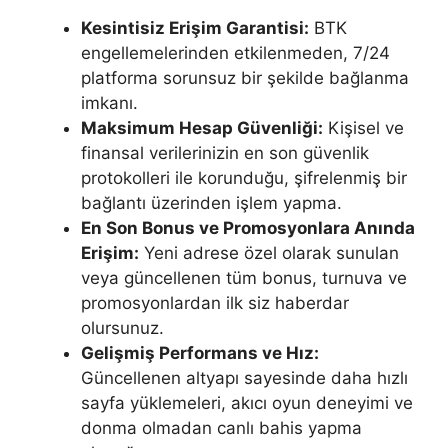
Kesintisiz Erişim Garantisi:
BTK
engellemelerinden etkilenmeden, 7/24
platforma sorunsuz bir şekilde bağlanma
imkanı.
Maksimum Hesap Güvenliği:
Kişisel ve
finansal verilerinizin en son güvenlik
protokolleri ile korunduğu, şifrelenmiş bir
bağlantı üzerinden işlem yapma.
En Son Bonus ve Promosyonlara Anında
Erişim:
Yeni adrese özel olarak sunulan
veya güncellenen tüm bonus, turnuva ve
promosyonlardan ilk siz haberdar
olursunuz.
Gelişmiş Performans ve Hız:
Güncellenen altyapı sayesinde daha hızlı
sayfa yüklemeleri, akıcı oyun deneyimi ve
donma olmadan canlı bahis yapma