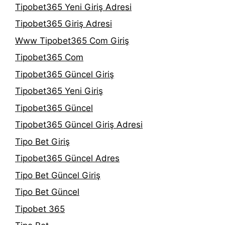
Tipobet365 Yeni Giriş Adresi
Tipobet365 Giriş Adresi
Www Tipobet365 Com Giriş
Tipobet365 Com
Tipobet365 Güncel Giriş
Tipobet365 Yeni Giriş
Tipobet365 Güncel
Tipobet365 Güncel Giriş Adresi
Tipo Bet Giriş
Tipobet365 Güncel Adres
Tipo Bet Güncel Giriş
Tipo Bet Güncel
Tipobet 365