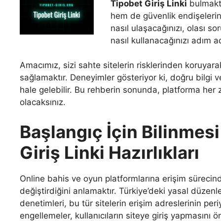
Tipobet Giriş Linki
bulmakt
hem de güvenlik endişelerine
nasıl ulaşacağınızı, olası so
nasıl kullanacağınızı adım a
Amacımız, sizi sahte sitelerin risklerinden koruy
sağlamaktır. Deneyimler gösteriyor ki, doğru bilgi v
hale gelebilir. Bu rehberin sonunda, platforma he
olacaksınız.
Başlangıç İçin Bilinmes
Giriş Linki Hazırlıkları
Online bahis ve oyun platformlarına erişim sürecind
değiştirdiğini anlamaktır. Türkiye’deki yasal düzenl
denetimleri, bu tür sitelerin erişim adreslerinin pe
engellemeler, kullanıcıların siteye giriş yapmasını 