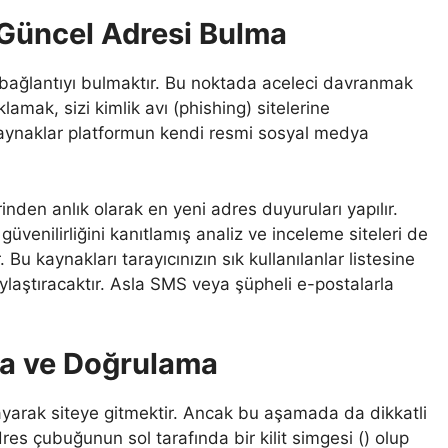
 Güncel Adresi Bulma
i bağlantıyı bulmaktır. Bu noktada aceleci davranmak
amak, sizi kimlik avı (phishing) sitelerine
r kaynaklar platformun kendi resmi sosyal medya
nden anlık olarak en yeni adres duyuruları yapılır.
üvenilirliğini kanıtlamış analiz ve inceleme siteleri de
 Bu kaynakları tarayıcınızın sık kullanılanlar listesine
ylaştıracaktır. Asla SMS veya şüpheli e-postalarla
ma ve Doğrulama
layarak siteye gitmektir. Ancak bu aşamada da dikkatli
res çubuğunun sol tarafında bir kilit simgesi () olup