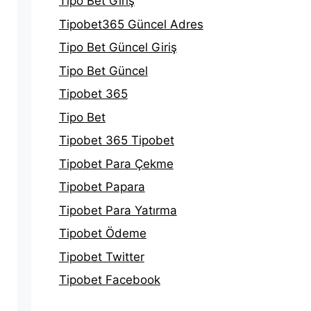
Tipo Bet Giriş
Tipobet365 Güncel Adres
Tipo Bet Güncel Giriş
Tipo Bet Güncel
Tipobet 365
Tipo Bet
Tipobet 365 Tipobet
Tipobet Para Çekme
Tipobet Papara
Tipobet Para Yatırma
Tipobet Ödeme
Tipobet Twitter
Tipobet Facebook