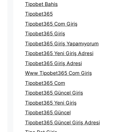
Tipobet Bahis
Tipobet365
Tipobet365 Com Giriş
Tipobet365 Giriş
Tipobet365 Giriş Yapamıyorum
Tipobet365 Yeni Giriş Adresi
Tipobet365 Giriş Adresi
Www Tipobet365 Com Giriş
Tipobet365 Com
Tipobet365 Güncel Giriş
Tipobet365 Yeni Giriş
Tipobet365 Güncel
Tipobet365 Güncel Giriş Adresi