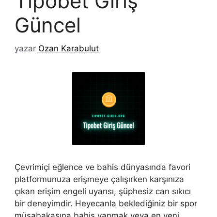
Tipobet Giriş
Güncel
yazar
Ozan Karabulut
Çevrimiçi eğlence ve bahis dünyasında favori
platformunuza erişmeye çalışırken karşınıza
çıkan erişim engeli uyarısı, şüphesiz can sıkıcı
bir deneyimdir. Heyecanla beklediğiniz bir spor
müsabakasına bahis yapmak veya en yeni