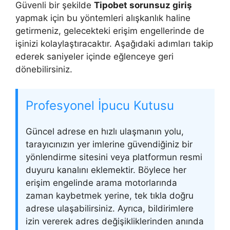
Güvenli bir şekilde
Tipobet sorunsuz giriş
yapmak için bu yöntemleri alışkanlık haline
getirmeniz, gelecekteki erişim engellerinde de
işinizi kolaylaştıracaktır. Aşağıdaki adımları takip
ederek saniyeler içinde eğlenceye geri
dönebilirsiniz.
Profesyonel İpucu Kutusu
Güncel adrese en hızlı ulaşmanın yolu,
tarayıcınızın yer imlerine güvendiğiniz bir
yönlendirme sitesini veya platformun resmi
duyuru kanalını eklemektir. Böylece her
erişim engelinde arama motorlarında
zaman kaybetmek yerine, tek tıkla doğru
adrese ulaşabilirsiniz. Ayrıca, bildirimlere
izin vererek adres değişikliklerinden anında