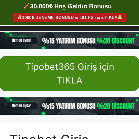
İçeriğe
30.000₺ Hoş Geldin Bonusu
atla
Menü
1000₺ DENEME BONUSU & 101 FS için TIKLA
Tipobet365 Giriş için
TIKLA