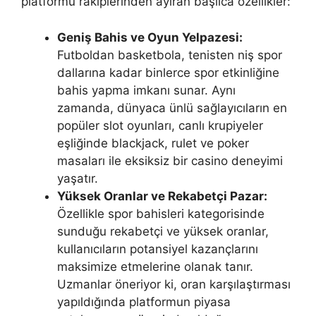
platformu rakiplerinden ayıran başlıca özellikler:
Geniş Bahis ve Oyun Yelpazesi:
Futboldan basketbola, tenisten niş spor
dallarına kadar binlerce spor etkinliğine
bahis yapma imkanı sunar. Aynı
zamanda, dünyaca ünlü sağlayıcıların en
popüler slot oyunları, canlı krupiyeler
eşliğinde blackjack, rulet ve poker
masaları ile eksiksiz bir casino deneyimi
yaşatır.
Yüksek Oranlar ve Rekabetçi Pazar:
Özellikle spor bahisleri kategorisinde
sunduğu rekabetçi ve yüksek oranlar,
kullanıcıların potansiyel kazançlarını
maksimize etmelerine olanak tanır.
Uzmanlar öneriyor ki, oran karşılaştırması
yapıldığında platformun piyasa