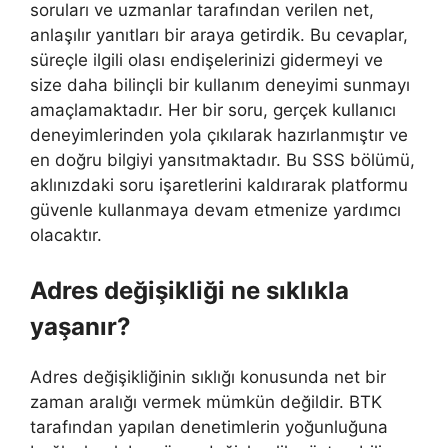
soruları ve uzmanlar tarafından verilen net,
anlaşılır yanıtları bir araya getirdik. Bu cevaplar,
süreçle ilgili olası endişelerinizi gidermeyi ve
size daha bilinçli bir kullanım deneyimi sunmayı
amaçlamaktadır. Her bir soru, gerçek kullanıcı
deneyimlerinden yola çıkılarak hazırlanmıştır ve
en doğru bilgiyi yansıtmaktadır. Bu SSS bölümü,
aklınızdaki soru işaretlerini kaldırarak platformu
güvenle kullanmaya devam etmenize yardımcı
olacaktır.
Adres değişikliği ne sıklıkla
yaşanır?
Adres değişikliğinin sıklığı konusunda net bir
zaman aralığı vermek mümkün değildir. BTK
tarafından yapılan denetimlerin yoğunluğuna