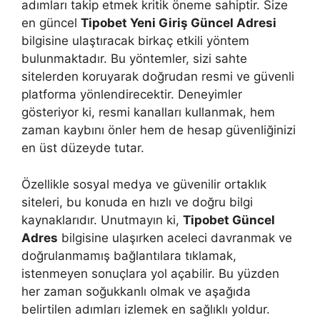
adımları takip etmek kritik öneme sahiptir. Size
en güncel
Tipobet Yeni Giriş Güncel Adresi
bilgisine ulaştıracak birkaç etkili yöntem
bulunmaktadır. Bu yöntemler, sizi sahte
sitelerden koruyarak doğrudan resmi ve güvenli
platforma yönlendirecektir. Deneyimler
gösteriyor ki, resmi kanalları kullanmak, hem
zaman kaybını önler hem de hesap güvenliğinizi
en üst düzeyde tutar.
Özellikle sosyal medya ve güvenilir ortaklık
siteleri, bu konuda en hızlı ve doğru bilgi
kaynaklarıdır. Unutmayın ki,
Tipobet Güncel
Adres
bilgisine ulaşırken aceleci davranmak ve
doğrulanmamış bağlantılara tıklamak,
istenmeyen sonuçlara yol açabilir. Bu yüzden
her zaman soğukkanlı olmak ve aşağıda
belirtilen adımları izlemek en sağlıklı yoldur.