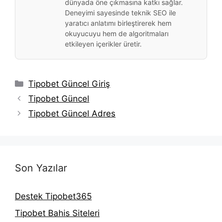
dünyada öne çıkmasına katkı sağlar.
Deneyimi sayesinde teknik SEO ile
yaratıcı anlatımı birleştirerek hem
okuyucuyu hem de algoritmaları
etkileyen içerikler üretir.
Kategoriler
Tipobet Güncel Giriş
Tipobet Güncel
Tipobet Güncel Adres
Son Yazılar
Destek Tipobet365
Tipobet Bahis Siteleri