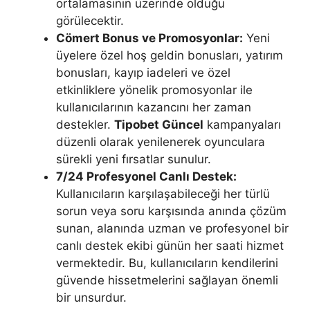
ortalamasının üzerinde olduğu
görülecektir.
Cömert Bonus ve Promosyonlar:
Yeni
üyelere özel hoş geldin bonusları, yatırım
bonusları, kayıp iadeleri ve özel
etkinliklere yönelik promosyonlar ile
kullanıcılarının kazancını her zaman
destekler.
Tipobet Güncel
kampanyaları
düzenli olarak yenilenerek oyunculara
sürekli yeni fırsatlar sunulur.
7/24 Profesyonel Canlı Destek:
Kullanıcıların karşılaşabileceği her türlü
sorun veya soru karşısında anında çözüm
sunan, alanında uzman ve profesyonel bir
canlı destek ekibi günün her saati hizmet
vermektedir. Bu, kullanıcıların kendilerini
güvende hissetmelerini sağlayan önemli
bir unsurdur.