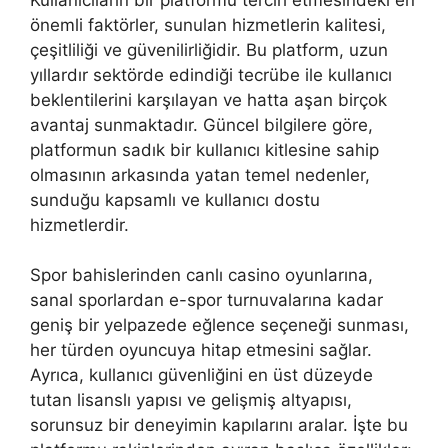
önemli faktörler, sunulan hizmetlerin kalitesi,
çeşitliliği ve güvenilirliğidir. Bu platform, uzun
yıllardır sektörde edindiği tecrübe ile kullanıcı
beklentilerini karşılayan ve hatta aşan birçok
avantaj sunmaktadır. Güncel bilgilere göre,
platformun sadık bir kullanıcı kitlesine sahip
olmasının arkasında yatan temel nedenler,
sunduğu kapsamlı ve kullanıcı dostu
hizmetlerdir.
Spor bahislerinden canlı casino oyunlarına,
sanal sporlardan e-spor turnuvalarına kadar
geniş bir yelpazede eğlence seçeneği sunması,
her türden oyuncuya hitap etmesini sağlar.
Ayrıca, kullanıcı güvenliğini en üst düzeyde
tutan lisanslı yapısı ve gelişmiş altyapısı,
sorunsuz bir deneyimin kapılarını aralar. İşte bu