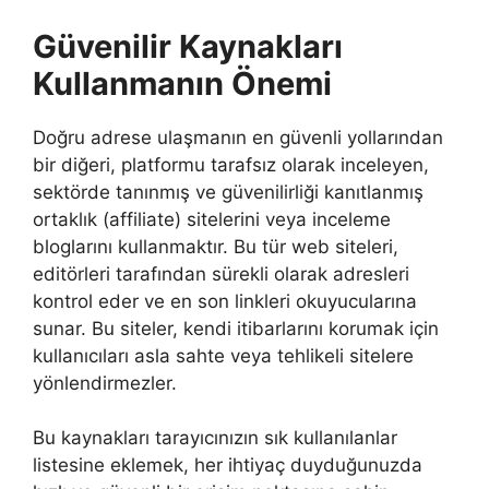
Güvenilir Kaynakları
Kullanmanın Önemi
Doğru adrese ulaşmanın en güvenli yollarından
bir diğeri, platformu tarafsız olarak inceleyen,
sektörde tanınmış ve güvenilirliği kanıtlanmış
ortaklık (affiliate) sitelerini veya inceleme
bloglarını kullanmaktır. Bu tür web siteleri,
editörleri tarafından sürekli olarak adresleri
kontrol eder ve en son linkleri okuyucularına
sunar. Bu siteler, kendi itibarlarını korumak için
kullanıcıları asla sahte veya tehlikeli sitelere
yönlendirmezler.
Bu kaynakları tarayıcınızın sık kullanılanlar
listesine eklemek, her ihtiyaç duyduğunuzda