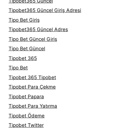
Tipobet365 Güncel
Tipobet365 Güncel Giriş Adresi
Tipo Bet Giriş
Tipobet365 Güncel Adres
Tipo Bet Güncel Giriş
Tipo Bet Güncel
Tipobet 365
Tipo Bet
Tipobet 365 Tipobet
Tipobet Para Çekme
Tipobet Papara
Tipobet Para Yatırma
Tipobet Ödeme
Tipobet Twitter