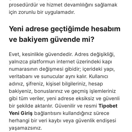
prosedürdür ve hizmet devamlılığını sağlamak
için zorunlu bir uygulamadır.
Yeni adrese geçtiğimde hesabım
ve bakiyem güvende mi?
Evet, kesinlikle güvendedir. Adres değişikliği,
yalnızca platformun internet üzerindeki kapı
numarasının değişmesi gibidir; içerideki yapı,
veritabanı ve sunucular aynı kalır. Kullanıcı
adınız, şifreniz, kişisel bilgileriniz, hesap
bakiyeniz, bonuslarınız ve geçmiş işlemleriniz
gibi tüm veriler, yeni adrese eksiksiz ve güvenli
bir şekilde aktarılır. Güvenilir ve resmi
Tipobet
Yeni Giriş
bağlantısını kullandığınız sürece
herhangi bir veri kaybı veya güvenlik endişesi
yaşamazsınız.