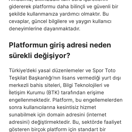
gidererek platformu daha bilinçli ve güvenli bir
şekilde kullanmanıza yardımcı olmaktır. Bu
cevaplar, güncel bilgilere ve yaygın kullanıcı
deneyimlerine dayanmaktadır.
Platformun giriş adresi neden
sürekli değişiyor?
Türkiye’deki yasal düzenlemeler ve Spor Toto
Teşkilat Başkanlığı’nın lisans vermediği yurt dışı
merkezli bahis siteleri, Bilgi Teknolojileri ve
İletişim Kurumu (BTK) tarafından erişime
engellenmektedir. Platform, bu engellemelerden
sonra kullanıcılarına kesintisiz hizmet
sunabilmek için domain adresini (internet
adresini) değiştirmektedir. Bu, sektörde faaliyet
gösteren birçok platform için standart bir